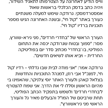
ווייס הודיע לאחרונה על הצטרפותו לתאגיד השידור,
ויהיה כתב בדסק הכלכלי בראשות שאול
אמסטרדמסקי. גרודקה שימש למעלה משנתיים
כעורך באתר "קול חי", ובשנה האחרונה הגיש מספר
תוכניות ברדיו "קול חי".
העורך הראשי של "בחדרי חרדים", מני גירא-שוורץ,
מסר: "סמוך ובטוח שגרודקה יכסה את התחום
הפוליטי, בו 'בחדרי' מכתיב סדר יום בפוליטיקה
החרדית - ויביא אותו לשיאים חדשים".
גרודקה אמר: "אני מודה לבית שבו גדלתי - רדיו 'קול
חי', למנכ"ל אבי רוזן, למנהל התוכניות והחדשות
בצלאל קאהן ולעורך האתר יוסי צלניקר, שהאמינו בי
מהיום הראשון וסללו לי את הדרך. אני שמח להצטרף
ל'בחדרי חרדים' ולשמש בתפקיד הכתב הפוליטי,
תחת שרביטם של המו"ל והבעלים מאיר גל והעורך
הראשי מני גיראשוורץ".