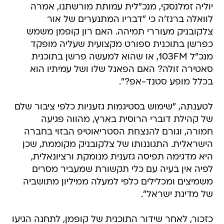
יוליה זמלנסקי, מנכ"לית עמותת מורשתנו, אמרה
לוואלה ברנז'ה כי "דבריו המתנערים של אור
צלקובניק מעוררי תמיהה. האם רון קופמן משמש
כפרשן בתוכנית ספורט מקצועית שעליה מופקד
מנכ"ל 103FM, או שהוא למעשה פרשן בתוכנית
סאטירה זולה? האם הפאנל שלו ושל עמיתיו הוא
בכלל מופע סטנד-אפ?".
לטענתה, "שימוש בסטיגמות גזעניות כלפי ציבור שלם
של קהילת דוברי הרוסית בארץ, מהווה פגיעה
חמורה, וגורם להנצחת הסטריאוטיפ הבזוי בחברה
הישראלית. התגוננותו של צלקובניק מקוממת, שכן
היא מדגימה תפיסה גזענית מנומקת ורציונאלית,
לפיה אין בעיה עם כלי תקשורת שמעביר מסרים
משמיצים ומכלילים כלפי למעלה ממיליון מתושביה
של מדינת ישראל".
כזכור, לאחר שידור התוכנית של קופמן, לתחנה הגיעו