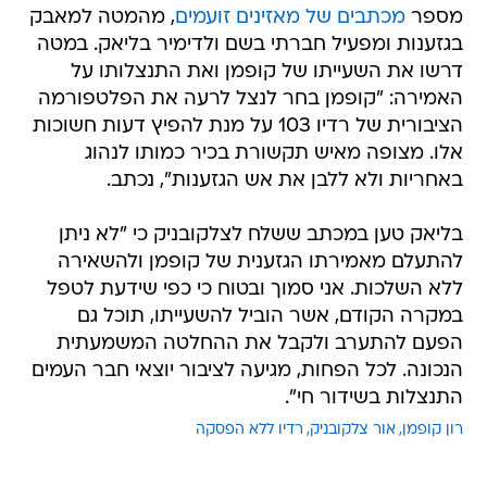
מספר
מכתבים של מאזינים זועמים
, מהמטה למאבק
בגזענות ומפעיל חברתי בשם ולדימיר בליאק. במטה
דרשו את השעייתו של קופמן ואת התנצלותו על
האמירה: "קופמן בחר לנצל לרעה את הפלטפורמה
הציבורית של רדיו 103 על מנת להפיץ דעות חשוכות
אלו. מצופה מאיש תקשורת בכיר כמותו לנהוג
באחריות ולא ללבן את אש הגזענות", נכתב.
בליאק טען במכתב ששלח לצלקובניק כי "לא ניתן
להתעלם מאמירתו הגזענית של קופמן ולהשאירה
ללא השלכות. אני סמוך ובטוח כי כפי שידעת לטפל
במקרה הקודם, אשר הוביל להשעייתו, תוכל גם
הפעם להתערב ולקבל את ההחלטה המשמעתית
הנכונה. לכל הפחות, מגיעה לציבור יוצאי חבר העמים
התנצלות בשידור חי".
רון קופמן
אור צלקובניק
רדיו ללא הפסקה