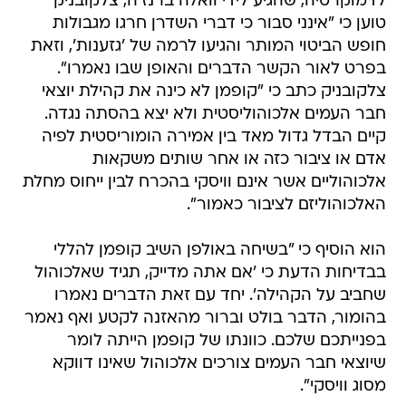
לדמוקרטיה, שהגיע לידי וואלה ברנז'ה, צלקובניק
טוען כי "אינני סבור כי דברי השדרן חרגו מגבולות
חופש הביטוי המותר והגיעו לרמה של 'גזענות', וזאת
בפרט לאור הקשר הדברים והאופן שבו נאמרו".
צלקובניק כתב כי "קופמן לא כינה את קהילת יוצאי
חבר העמים אלכוהוליסטית ולא יצא בהסתה נגדה.
קיים הבדל גדול מאד בין אמירה הומוריסטית לפיה
אדם או ציבור כזה או אחר שותים משקאות
אלכוהוליים אשר אינם וויסקי בהכרח לבין ייחוס מחלת
האלכוהוליזם לציבור כאמור".
הוא הוסיף כי "בשיחה באולפן השיב קופמן להללי
בבדיחות הדעת כי 'אם אתה מדייק, תגיד שאלכוהול
שחביב על הקהילה'. יחד עם זאת הדברים נאמרו
בהומור, הדבר בולט וברור מהאזנה לקטע ואף נאמר
בפנייתכם שלכם. כוונתו של קופמן הייתה לומר
שיוצאי חבר העמים צורכים אלכוהול שאינו דווקא
מסוג וויסקי".