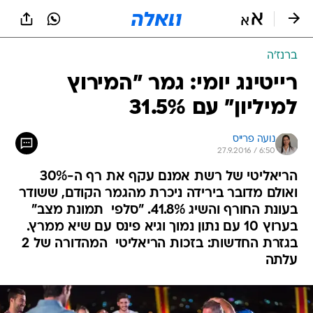
ברנז'ה
רייטינג יומי: גמר "המירוץ
למיליון" עם 31.5%
נועה פרייס
27.9.2016 / 6:50
הריאליטי של רשת אמנם עקף את רף ה-30%
ואולם מדובר בירידה ניכרת מהגמר הקודם, ששודר
בעונת החורף והשיג 41.8%. "סלפי  תמונת מצב"
בערוץ 10 עם נתון נמוך וגיא פינס עם שיא ממרץ.
בגזרת החדשות: בזכות הריאליטי  המהדורה של 2
עלתה