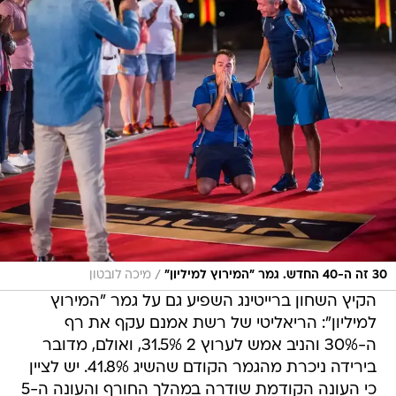
/
30 זה ה-40 החדש. גמר "המירוץ למיליון"
מיכה לובטון
הקיץ השחון ברייטינג השפיע גם על גמר "המירוץ
למיליון": הריאליטי של רשת אמנם עקף את רף
ה-30% והניב אמש לערוץ 2 31.5%, ואולם, מדובר
בירידה ניכרת מהגמר הקודם שהשיג 41.8%. יש לציין
כי העונה הקודמת שודרה במהלך החורף והעונה ה-5