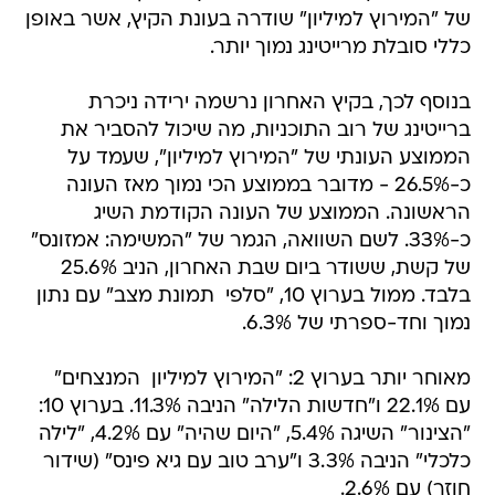
של "המירוץ למיליון" שודרה בעונת הקיץ, אשר באופן
כללי סובלת מרייטינג נמוך יותר.
בנוסף לכך, בקיץ האחרון נרשמה ירידה ניכרת
ברייטינג של רוב התוכניות, מה שיכול להסביר את
הממוצע העונתי של "המירוץ למיליון", שעמד על
כ-26.5% - מדובר בממוצע הכי נמוך מאז העונה
הראשונה. הממוצע של העונה הקודמת השיג
כ-33%. לשם השוואה, הגמר של "המשימה: אמזונס"
של קשת, ששודר ביום שבת האחרון, הניב 25.6%
בלבד. ממול בערוץ 10, "סלפי  תמונת מצב" עם נתון
נמוך וחד-ספרתי של 6.3%.
מאוחר יותר בערוץ 2: "המירוץ למיליון  המנצחים"
עם 22.1% ו"חדשות הלילה" הניבה 11.3%. בערוץ 10:
"הצינור" השיגה 5.4%, "היום שהיה" עם 4.2%, "לילה
כלכלי" הניבה 3.3% ו"ערב טוב עם גיא פינס" (שידור
חוזר) עם 2.6%.