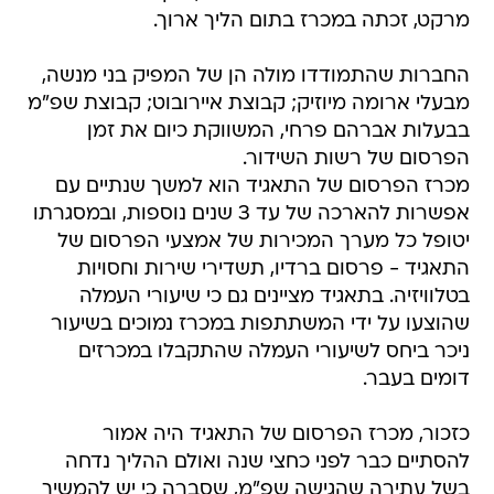
מרקט, זכתה במכרז בתום הליך ארוך.
החברות שהתמודדו מולה הן של המפיק בני מנשה,
מבעלי ארומה מיוזיק; קבוצת איירובוט; קבוצת שפ"מ
בבעלות אברהם פרחי, המשווקת כיום את זמן
הפרסום של רשות השידור.
מכרז הפרסום של התאגיד הוא למשך שנתיים עם
אפשרות להארכה של עד 3 שנים נוספות, ובמסגרתו
יטופל כל מערך המכירות של אמצעי הפרסום של
התאגיד - פרסום ברדיו, תשדירי שירות וחסויות
בטלוויזיה. בתאגיד מציינים גם כי שיעורי העמלה
שהוצעו על ידי המשתתפות במכרז נמוכים בשיעור
ניכר ביחס לשיעורי העמלה שהתקבלו במכרזים
דומים בעבר.
כזכור, מכרז הפרסום של התאגיד היה אמור
להסתיים כבר לפני כחצי שנה ואולם ההליך נדחה
בשל עתירה שהגישה שפ"מ, שסברה כי יש להמשיך