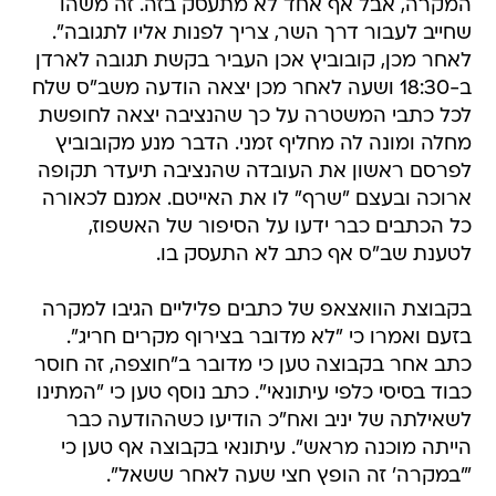
המקרה, אבל אף אחד לא מתעסק בזה. זה משהו
שחייב לעבור דרך השר, צריך לפנות אליו לתגובה".
לאחר מכן, קובוביץ אכן העביר בקשת תגובה לארדן
ב-18:30 ושעה לאחר מכן יצאה הודעה משב"ס שלח
לכל כתבי המשטרה על כך שהנציבה יצאה לחופשת
מחלה ומונה לה מחליף זמני. הדבר מנע מקובוביץ
לפרסם ראשון את העובדה שהנציבה תיעדר תקופה
ארוכה ובעצם "שרף" לו את האייטם. אמנם לכאורה
כל הכתבים כבר ידעו על הסיפור של האשפוז,
לטענת שב"ס אף כתב לא התעסק בו.
בקבוצת הוואצאפ של כתבים פליליים הגיבו למקרה
בזעם ואמרו כי "לא מדובר בצירוף מקרים חריג".
כתב אחר בקבוצה טען כי מדובר ב"חוצפה, זה חוסר
כבוד בסיסי כלפי עיתונאי". כתב נוסף טען כי "המתינו
לשאילתה של יניב ואח"כ הודיעו כשההודעה כבר
הייתה מוכנה מראש". עיתונאי בקבוצה אף טען כי
"'במקרה' זה הופץ חצי שעה לאחר ששאל".