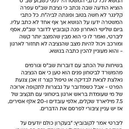
הנושא לכל כתבי המשטרה? לפני כשבוע שב"ס
הוציא הודעה שבה נכתב כי נציבת שב"ס עפרה
קלינגר לא חשה בטוב ופונתה לביה"ח. כל כתבי
המשטרה ידעו על הנושא אך אף אחד לא כתב עליו.
ביום שלישי האחרון פנה קובוביץ לדובר שב"ס, אסף
ליברטי, ואמר לו כי הוא מבין שהמצב יותר קשה
ומורכב ויכול להיות מצב שהנציבה לא תחזור לארגון
- והוא מעוניין להכין כתבה בנושא.
בשיחות של הכתב עם דוברות שב"ס וגורמים
מהמשרד לביטחון פנים הוא טען כי אם הנציבה
נאלצת לצאת לבדיקה או טיפול קצר זו אכן צנעת
הפרט - אבל כשמדובר על נבצרות לתקופה ארוכה
של מי שעומדת בראש ארגון ביטחוני עם תקציב של
7.5 מיליארד שקלים, אלפי עובדים ו-20 אלף אסירים,
אז יש עניין ציבורי לפרסם את הדברים.
ליברטי אמר לקובוביץ: "בעקרון כולם יודעים על