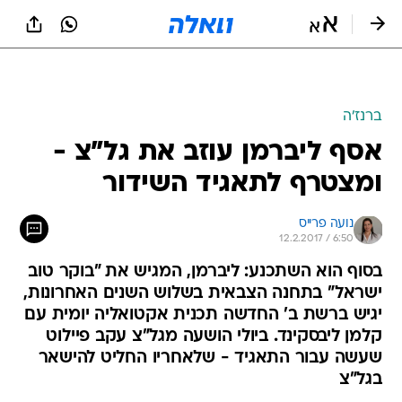
ברנז'ה
אסף ליברמן עוזב את גל"צ -
ומצטרף לתאגיד השידור
נועה פרייס
12.2.2017 / 6:50
בסוף הוא השתכנע: ליברמן, המגיש את "בוקר טוב
ישראל" בתחנה הצבאית בשלוש השנים האחרונות,
יגיש ברשת ב' החדשה תכנית אקטואליה יומית עם
קלמן ליבסקינד. ביולי הושעה מגל"צ עקב פיילוט
שעשה עבור התאגיד - שלאחריו החליט להישאר
בגל"צ