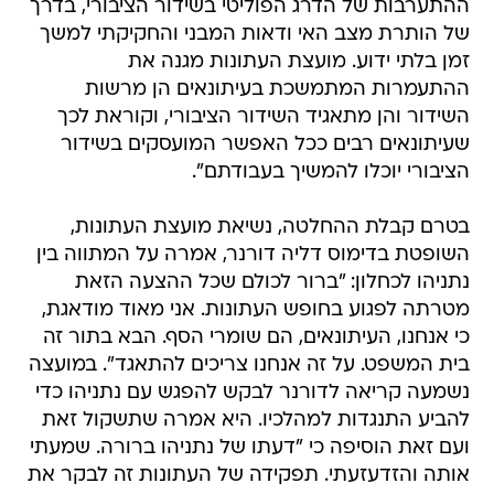
ההתערבות של הדרג הפוליטי בשידור הציבורי, בדרך
של הותרת מצב האי ודאות המבני והחקיקתי למשך
זמן בלתי ידוע. מועצת העתונות מגנה את
ההתעמרות המתמשכת בעיתונאים הן מרשות
השידור והן מתאגיד השידור הציבורי, וקוראת לכך
שעיתונאים רבים ככל האפשר המועסקים בשידור
הציבורי יוכלו להמשיך בעבודתם".
בטרם קבלת ההחלטה, נשיאת מועצת העתונות,
השופטת בדימוס דליה דורנר, אמרה על המתווה בין
נתניהו לכחלון: "ברור לכולם שכל ההצעה הזאת
מטרתה לפגוע בחופש העתונות. אני מאוד מודאגת,
כי אנחנו, העיתונאים, הם שומרי הסף. הבא בתור זה
בית המשפט. על זה אנחנו צריכים להתאגד". במועצה
נשמעה קריאה לדורנר לבקש להפגש עם נתניהו כדי
להביע התנגדות למהלכיו. היא אמרה שתשקול זאת
ועם זאת הוסיפה כי "דעתו של נתניהו ברורה. שמעתי
אותה והזדעזעתי. תפקידה של העתונות זה לבקר את