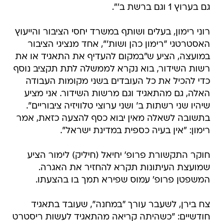
גם בערוץ 1 וגם ברשת ב'".
רוני רימון, בעלים ושותף במשרד יחסי הציבור והייעוץ
האסטרטגי "רימון כהן ושות'", אחד מנציגי הציבור
במועצה, הציע ש"במקום להעדיף את התאגיד או את
רשות השידור, בוא נקרא לממשלה לתת תקציב נוסף
כדי להכיל את כל העובדים בשני מקומות העבודה
האלה, גם מהתאגיד וגם מרשות השידור. אני מציע
שיהיו שני רשתות ב' ושני ערוצי טלוויזיה ציבוריים".
בתשובה לשאלה מאין יבוא כסף להצעה כזאת, אמר
רימון: "אין בעיה כספית במדינת ישראל".
חוקר התקשורת פרופ' יחיאל (חיליק) לימור הציע
שמועצת העיתונות תקרא להחזיר את האגרה.
המשפטן פרופ' עמוס שפירא תמך בו בהצעתו.
צח בירן, לשעבר עורך "במחנה", שעובד בתאגיד
חודשיים: "כשהיתה קריאה מהתאגיד לעשות ריסטרט