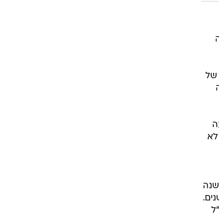
' של
עה
לא
שנה
תפקיד במשך שתי קדנציות רצופות, כאשר כל אחת מהן תימשך 3 שנים.
"ל