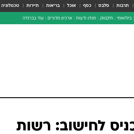
תרבות
סלבס
כסף
אוכל
בריאות
תיירות
טכנולוגיה
בינלאומי
תיקטוק
מגזין ודעות
ארכיון מדורים
עוד בברנז'ה
זמן צהוב
כתבו לנו
מדור סוף
כניס לחישוב: רשות