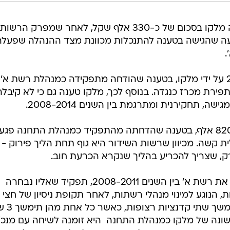
רשות השידור תיאלץ לפצות את צגה מלקו בסכום של כ-330 אלף שקל, לאחר שמפרק הרשות
יעה שהגישה בטענה להתנכלות מכוונת מצד ההנהלה שפעלה
.
מדובר בתביעה שהוגשה בשנת 2012 על ידי מלקו, בטענה שהודחה מתפקידה כמנהלת רשת א
פירת מכרז כנגדה. בנוסף לכך, מלקו טענה גם כי לא קיבלה
מלקו תבעה את הרשות בסכום של 820 אלף, בטענה שהדחתה מהתפקיד כמנהלת התחנה פג
 קשה. מכיוון שרשות השידור היא גוף תחת הליך פירוק - 
, שצריך להכריע בהליך שנקרא הכרעת חוב.
מלקו עובדת ברשות מ-1988 וניהלה את רשת א' בין השנים 2008-2011, תפקיד שאליו נבחרה
ת, הנוגע למינוי מנהלי רשתות, לאחר תקופת ניסיון של חצי 
 מועמד שנבחר יכול לכהן ב
דנציה הראשונה של מלקו כמנהלת התחנה  היא זומנה לשיחה עם מנכ