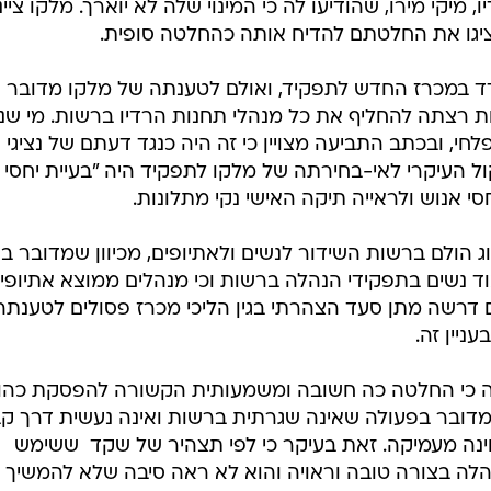
, מיקי מירו, שהודיעו לה כי המינוי שלה לא יוארך. מלקו ציינ
הציגו את החלטתם להדיח אותה כהחלטה סופית.
ד במכרז החדש לתפקיד, ואולם לטענתה של מלקו מדובר ה
ת רצתה להחליף את כל מנהלי תחנות הרדיו ברשות. מי שנ
חי, ובכתב התביעה מצויין כי זה היה כנגד דעתם של נציגי
ול העיקרי לאי-בחירתה של מלקו לתפקיד היה "בעיית יחסי
חסי אנוש ולראייה תיקה האישי נקי מתלונות.
ג הולם ברשות השידור לנשים ולאתיופים, מכיוון שמדובר בג
אוד נשים בתפקידי הנהלה ברשות וכי מנהלים ממוצא אתיופי
ם דרשה מתן סעד הצהרתי בגין הליכי מכרז פסולים לטענתה 
יין זה.
 כי החלטה כה חשובה ומשמעותית הקשורה להפסקת כהו
דובר בפעולה שאינה שגרתית ברשות ואינה נעשית דרך קב
ה מעמיקה. זאת בעיקר כי לפי תצהיר של שקד  ששימש
 ל-2011  מלקו התנהלה בצורה טובה וראויה והוא לא ראה סיבה שלא להמשיך