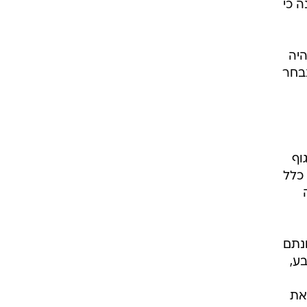
ה כי
יה
בחר
וף
 כלל

נתם
ע,
 את