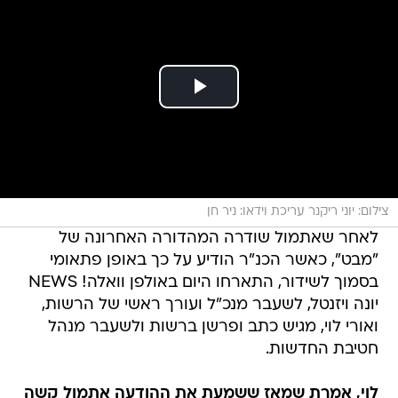
צילום: יוני ריקנר עריכת וידאו: ניר חן
לאחר שאתמול שודרה המהדורה האחרונה של
"מבט", כאשר הכנ"ר הודיע על כך באופן פתאומי
בסמוך לשידור, התארחו היום באולפן וואלה! NEWS
יונה ויזנטל, לשעבר מנכ"ל ועורך ראשי של הרשות,
ואורי לוי, מגיש כתב ופרשן ברשות ולשעבר מנהל
חטיבת החדשות.
לוי, אמרת שמאז ששמעת את ההודעה אתמול קשה