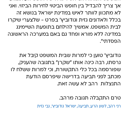
אך צריך להבדיל בין חופש הביטוי לחירות הביזוי. ואני
לא מתכוון לוותר לאיש במדינת ישראל בנושא זה
בכלל ולאדונים גזית וגודוביץ' בפרט - שלצערי שיקרו
לבית המשפט. אמשיך להילחם בתופעת השיימינג
במדינה ללא מורא ופחד גם באם במערכה הראשונה
הפסדתי".
גודוביץ' טוען כי למרות שבית המשפט קיבל את
גרסתו, רבה כינה אותו "שקרן" בתגובה שהעניק,
שפורסמה בכל כלי התקשורת, וכי למרות ששלח לו
מכתב לפני תביעה בדרישה שיפרסם הודעת
התנצלות  רהב לא עשה זאת.
טרם התקבלה תגובה מרהב.
רני רהב
לשון הרע
תביעה
ישראל גודוביץ'
גבי גזית