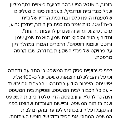
כזכור, ב-2015 הגיש רהב תביעת פיצויים בסך מיליון
שקל כנגד גזית וגודוביץ', בעקבות כינויים מעליבים
שלטענתו הופנו כלפיו בתוכנית הרדיו של גזית
ב-103fm. גזית אמר בתוכנית בין היתר, "יחצ"ן גרוע,
מוכר, טיפש, וגרוע והוא נותן לו עצות גרועות",
וגודוביץ הגיב והוסיף: "וגם שמן, הוא גם שמן, שמן
ורוטט, שומניו רוטטים". הדברים נאמרו במהלך דיון
על פרויקט של גינדי השקעות בחדרה, שבו קרסה
מרפסת.
לפני כשבועיים פסק בית המשפט כי התביעה נדחתה
וכי על רהב לשלם הוצאות משפט של כ-100 אלף.
איש יחסי הציבור הודיע בתגובה: "'הרצחת וגם ירשת'
- עם כל הכבוד לבית המשפט, ופסיקת בית המשפט
הינה נר לרגליי, עיון בפסק הדין מלמד כי בית המשפט
שגה בניתוח המשפטי וביישום העובדות שהוצגו בפניו
והתקבלו על ידו. בכוונתי לערער בהקדם לבית
המשפט המחוזי. אני חסיד גדול של חופש העיתונות,