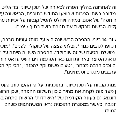
ה לאחרונה בהליך הפרה לכאורה של תוכן שיווקי בריאליטי
ה. מדובר בשתי הפרות שבוצעו החודש בתוכנית, הראשונה על
ים. הרשות מבקשת את תגובת רשת בתוך 7 ימים.
מדובר בהפרות לכאורה ששודרו ב-7 וב-14 ביוני. ההפרה הראשונה היא על מותג עוגיות מרבה,
ופרלטיבים כגון: "קיבלתי פצצה של שוקולד לפנים", "מוש
ט מושלם והטעם של זה שוקולד". ההפרה השנייה הייתה על "
ו את המוצר באריזתו וגם כאן המתמודדים השמיעו אמירות
ם וכ"כ הרבה מבחר", "טעים פשוט וקל להכנה", "הכי קל הכ
רבבים מכסים וממתינים".
ות קנסות על תוכן שיווקי בתוכניות. על פי ההערכות, פעמי
 מעדיפות לקחת את מחיר סיכון תשלום ההפרה, שכן הרווח
 לדוגמא, גם בעונה הקודמת של "הישרדות" הרשות פתחה בה
וכן שיווקי למותג yolo של תנובה, כאשר במסגרת התוכנית נראו המשתתפים כשהם
מותג.