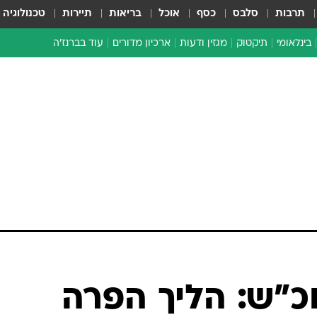
תרבות
סלבס
כסף
אוכל
בריאות
תיירות
טכנולוגיה
בינלאומי
תיקטוק
מגזין ודעות
ארכיון מדורים
עוד בברנז'ה
זמן צהוב
כתבו לנו
מדור סוף
כ"ש: הליך הפרה