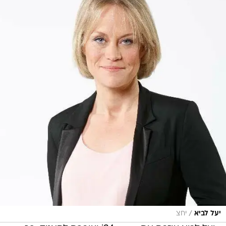
/
יעל לביא
יחצ