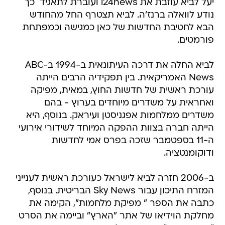
יעל לביא עוזבת את i24news ועוברת לתאגיד  כך
נודע לוואלה ברנז'ה. לביא תצטרף החל מהחודש
הבא לחטיבת החדשות של כאן כמגישה וכמפתחת
פורמטים.
לביא החלה את דרכה העיתונאית ב-1994 ב-ABC
News האמריקאית. בין תפקידיה הרבים הייתה
עורכת ראשית של חדשות החוץ, במאית, מפיקה
ואחראית על משדרים מיוחדים בערוץ - בהם
משדרים ממלחמות אפגניסטן ועיראק. בנוסף, היא
הייתה חברה בצוות ההפקה המיוחד לשידורי אירועי
ה-11 בספטמבר שזכה בפרס אמי לחדשות
ודוקומנטציה.
ב-2006 חזרה לביא לישראל כעורכת ראשית לענייני
המזרח התיכון עבור Sky News הבריטית. בנוסף,
כתבה את הספר " מפיקת מלחמות", הקימה את
מחלקת הוידיאו של אתר "הארץ" וביימה את הסרט