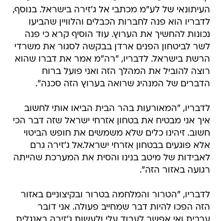
העיתונאי של לע"מ מכתבי אל ג'זירה בישראל. בנוסף,
לדבריו הוא פנה לחברות הכבלים והלוויין שהביעו
נכונות להחשיך את הערוץ. עוד הוסיף קרא כי פנה
לשר לביטחון הפנים ארדן בבקשה לסגור את משרדי
הרשת בישראל. לדבריו, "רה"מ אמר את דברו שהוא
רוצה להוביל את המהלך הזה ואני פועל ברוח
הדברים של המנהיג שרואה בערוץ הזה סכנה".
לדבריו, "המאורעות בהר הבית הביאו אותי לחשוב
איך אני מבטיח את בטחון אזרחי ישראל שזה דבר הכי
חשוב. זיהינו כלים שלא משמשים את חופש הביטוי
אלא פוגעים בבטחון אזרחי ישראל.אל ג'זירה גרם
לאבידות של מיטב בנינו והסית את המערכת שהייתה
רגועה באזור הזה".
לדבריו, "הטרור והמלחמה בטרור ובקיצוניים באזור
הזה הפכו להיות דבר שמחייב פעולה. אני דובר
ערבית ואי אפשר לעבוד עלי ולעשות ג'זירה באנגלית