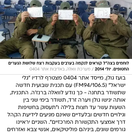
לוחמים בצה"ל קוראים לנקמה בערבים בעקבות רצח שלושת הנערים
/
החטופים. יולי 2014
מערכת וואלה, באדיבות אתר 0404
בועז גולן, מייסד אתר 0404 מצטרף לרדיו "גלי
ישראל" (FM94/106.5) עם תכנית שבועית חדשה
שתשודר בתחנה - כך נודע לוואלה ברנז'ה. התכנית,
אותה יגישו גולן ויערה זרד, תשודר בימי שני בין
השעות עשר עד חצות בלילה ו"תעסוק בחשיפות
וגילויים חדשים ובלעדיים שאינם מגיעים לידיעת הקהל
דרך אמצעי התקשורת המרכזיים". השניים יראיינו
גורמים שונים, ביניהם פוליטיקאים, אנשי צבא ואזרחים