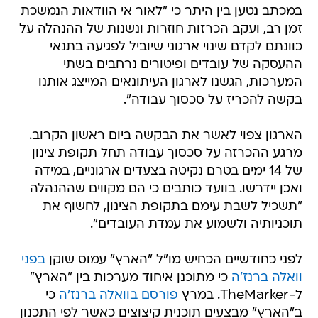
במכתב נטען בין היתר כי "לאור אי הוודאות הנמשכת
זמן רב, ועקב הכרזות חוזרות ונשנות של ההנהלה על
כוונתם לקדם שינוי ארגוני שיוביל לפגיעה בתנאי
ההעסקה של עובדים ופיטורים נרחבים בשתי
המערכות, הגשנו לארגון העיתונאים המייצג אותנו
בקשה להכריז על סכסוך עבודה".
הארגון צפוי לאשר את הבקשה ביום ראשון הקרוב.
מרגע ההכרזה על סכסוך עבודה תחל תקופת צינון
של 14 ימים בטרם נקיטה בצעדים ארגוניים, במידה
ואכן יידרשו. בוועד כותבים כי הם מקווים שההנהלה
"תשכיל לשבת עימם בתקופת הצינון, לחשוף את
תוכניותיה ולשמוע את עמדת העובדים".
לפני כחודשיים הכחיש מו"ל "הארץ" עמוס שוקן
בפני
וואלה ברנז'ה
כי מתוכנן איחוד מערכות בין "הארץ"
ל-TheMarker. במרץ
פורסם בוואלה ברנז'ה
כי
ב"הארץ" מבצעים תוכנית קיצוצים כאשר לפי התכנון