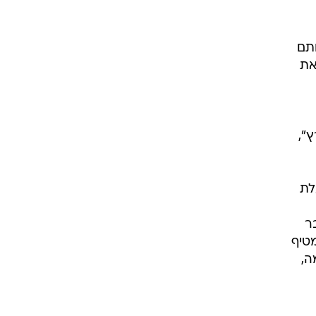
ותם
את
ץ",
לת
שעבר
מטיף
ה,