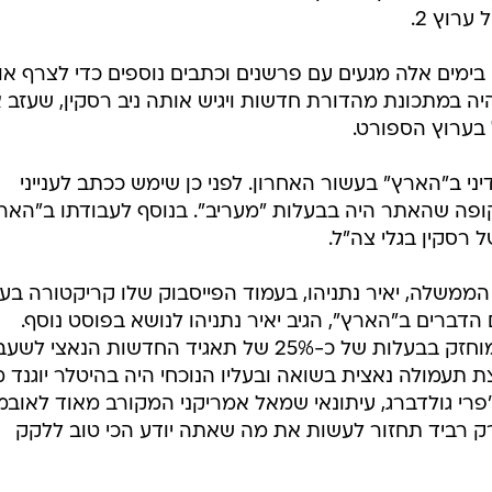
בימים אלה מגעים עם פרשנים וכתבים נוספים כדי לצרף א
 במתכונת מהדורת חדשות ויגיש אותה ניב רסקין, שעזב 
בערוץ הספורט.
 ב"הארץ" בעשור האחרון. לפני כן שימש ככתב לענייני
 וכתב מדיני ב-NRG - בתקופה שהאתר היה בבעלות "מעריב". בנוסף לעבודתו ב"האר
רסקין בגלי צה"ל.
ממשלה, יאיר נתניהו, בעמוד הפייסבוק שלו קריקטורה בע
הדברים ב"הארץ", הגיב יאיר נתניהו לנושא בפוסט נוסף.
"חחחחח עיתון 'הארץ' האנטישמי שמוחזק בבעלות של כ-25% של תאגיד החדשות הנאצי ל
ת תעמולה נאצית בשואה ובעליו הנוכחי היה בהיטלר יוגנד 
'פרי גולדברג, עיתונאי שמאל אמריקני המקורב מאוד לאובמ
רק רביד תחזור לעשות את מה שאתה יודע הכי טוב ללקק