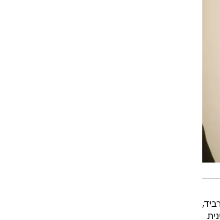
ביד,
ית