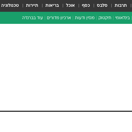
תרבות
סלבס
כסף
אוכל
בריאות
תיירות
טכנולוגיה
בינלאומי
תיקטוק
מגזין ודעות
ארכיון מדורים
עוד בברנז'ה
זמן צהוב
כתבו לנו
מדור סוף