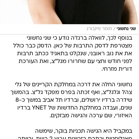
/
שני נחשוני
תומר פיינבורג
בנוסף לכך, לוואלה ברנז'ה נודע כי שני נחשוני
מצטרפת לדסק התרבות של כאן. הדסק כבר כולל
את את נוב ראובני, שנקלט בתאגיד ככתב תרבות
לפני חודש וחצי עם שחרורו מגל"צ, ואת העורכת
דורית מזרחי.
נחשוני החלה את דרכה במחלקת הקריינים של גלי
צהל וגלגל"צ, ואף זכתה בפרס מפקד גל"צ. בהמשך
שידרה ברדיו ירושלים, וברדיו תל אביב במשך כ-8
שנים, ועבדה במחלקת החדשות של YNET ברדיו
האיזורי, שם ערכה והגישה מבזקים.
במקביל היא הגישה תכניות בוקר, שימשה