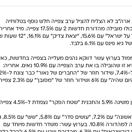
ארה"ב לא הצליח להציל ערב צפייה חלש נוסף בטלוויזיה
המסחרית הישראלית, כשאת הערב כולו מובילה מהדורת חדשות 2 עם 17.5% צפיי
מסך קשת, הנתונים נחתכים: "מי יכול על ישראל" עם 15.6%, "יצאת צדיק" עם 1%
מול בערוץ עשר דווקא נהנים מעלייה בצפייה בחדשות, כא
גם אמש (שני) המהדורה המרכזית היא זו שהובילה בו את ערב הצפייה עם 10.9% נאים. אחריה:
שידור חוזר של "שוורץ" עם 6.6%, "היום שהיה" עם 6% ושידור חוזר של "מסובך" עם .3%
בפרה פריים של ערוץ 2: "מהדורה ראשונ
פינס עם 9.4%, ו"תכנית חסכון" מגישה למהדורה 10.8%. בערוץ עשר: משדר חדשות מיוחד עם