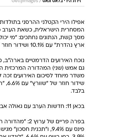
/
זירת הירי בלאס וגאס
GettyImages
אפילו הירי הקטלני ההרסני בתולדות 
ארץ נהדרת" עם 10.1% ושידור חוזר של גיא פינס עם 6.1% בלבד.
נוכח האירועים הדרמטיים בארה"ב, מ
בלבד.
בכאן 11: חדשות הערב עם גאולה אבן משיגה 5.9% והתכנית "שטח הפקר" נצמדת ל-4.5% צפייה.