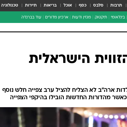
תרבות
סלבס
כסף
אוכל
בריאות
תיירות
טכנולוגיה
בינלאומי
תיקטוק
מגזין ודעות
ארכיון מדורים
עוד בברנז'ה
זמן צהוב
כתבו לנו
מדור סוף
 הזווית הישראלית
לדות ארה"ב לא הצליח להציל ערב צפייה חלש נוסף
כאשר מהדורות החדשות הובילו בהיקפי הצפייה