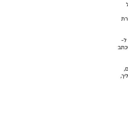
ות
חוד
רת
ל-
שכתב