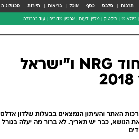
תרבות
סלבס
כסף
אוכל
בריאות
תיירות
טכנולוגיה
בינלאומי
תיקטוק
מגזין ודעות
ארכיון מדורים
עוד בברנז'ה
זמן צהוב
כתבו לנו
מדור סוף
יש תאריך: איחוד NRG ו"ישראל