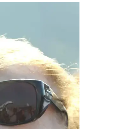
היום"  בינואר 018
נועה פרייס
23.10.2017 / 8:02
כפי שפורסם בוואלה ברנז'ה, מע
יתאחדו - כשהפעם, לאחר הקפאת
המותג NRG ובגורל חלק מהעובדים