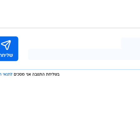
 "ישראל היום" בועז ביסמוט לתפקיד, לפני מספר חודשים
פורסם כי הוא החליט לשים דגש על אתר "ישראל היום" כדי לתת פייט לאתר net
ברג, סיים את תפקידו. איחוד המערכות הוא שלב נוסף
גופי התקשורת שבבעלותו, לאחר פיטורי עובדים רבים 
ימו במהלך את מעורבתו של רה"מ בנימין נתניהו - והקדמת
.
NRG.