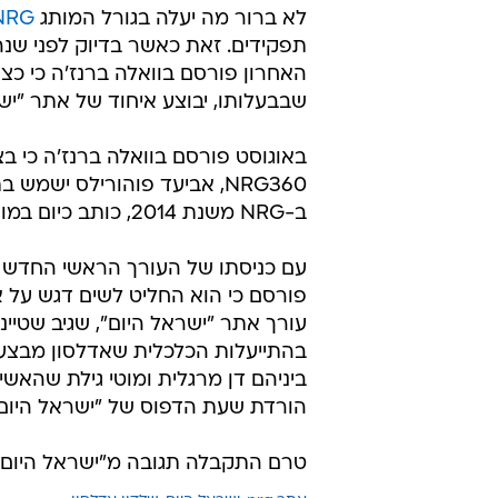
שלדון אדלסון ואשתו מרים אדלסון עם נוער תגלית בנ
איחוד
NRG ו"ישראל היום"
עולה שלב:
שלדון אדלסון יאוחדו בינואר הקרוב
בנוגע לאיחוד המסתמן, כאשר בזמנו
צפוי לעבור לשלב מתקדם יותר לאחר
לא ברור מה יעלה בגורל המותג
NRG
האחרון פורסם בוואלה ברנז'ה כי כצ
שבבעלותו, יבוצע איחוד של אתר "ישראל 
באוגוסט פורסם בוואלה ברנז'ה כי ב
NRG360, אביעד פוהורילס יש
ב-NRG משנת 2014, כותב כיום במוסף סופ"ש ובמדור הספורט של "ישראל היום".