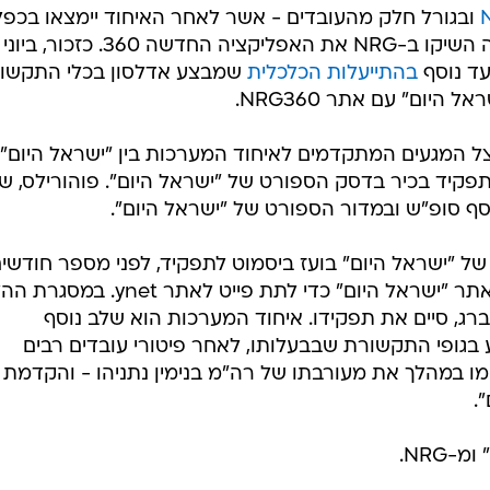
/
תב?ג (צילומים מ- 29.12.2009)
ראובן קסטרו
 לוואלה ברנז'ה נודע כי מערכות האתר והעיתון שבבעלות
. בחודש ספטמבר התקיימה ישיבה מיוחדת עם בכירי המערכ
פורסם בוואלה ברנז'ה
כי על פי גורם המעורה בפרטים, האי
 החגים.
ובגורל חלק מהעובדים - אשר לאחר האיחוד יימצאו בכפל
תפקידים. זאת כאשר בדיוק לפני שנה השיקו ב-NRG את האפליקציה החדשה 360. כזכור, ביוני
עד נוסף
בהתייעלות הכלכלית
שמבצע אדלסון בכלי התקשו
היום" עם אתר NRG360.
צל המגעים המתקדמים לאיחוד המערכות בין "ישראל היום" 
מש בתפקיד בכיר בדסק הספורט של "ישראל היום". פוהורילס, 