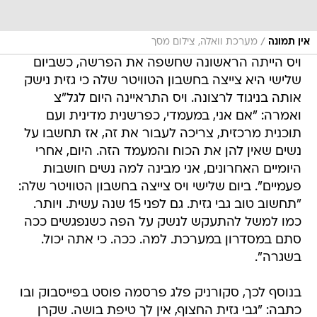
/
אין תמונה
מערכת וואלה, צילום מסך
ויס הייתה הראשונה שחשפה את הפרשה, כשביום
שלישי היא צייצה בחשבון הטוויטר שלה כי גזית נישק
אותה בניגוד לרצונה. ויס התראיינה היום לגל"צ
ואמרה: "אם אני, במעמדי, כפרשנית מדינית ועם
תוכנית מרכזית, צריכה לעבור את זה, אז תחשבו על
נשים שאין להן את הכוח והמעמד הזה. היום, אחרי
היומיים האחרונים, אני מבינה למה נשים חושבות
פעמיים". ביום שלישי ויס צייצה בחשבון הטוויטר שלה:
"תחשוב טוב גבי גזית. גם לפני 15 שנה עשית. ויותר.
כמו למשל להתעקש לנשק על הפה כשנפגשים ככה
סתם במסדרון במערכת. למה. ככה. כי אתה יכול.
בשגרה".
בנוסף לכך, סקורניק פלג פרסמה פוסט בפייסבוק ובו
כתבה: "גבי גזית החצוף, אין לך טיפת בושה. שקרן