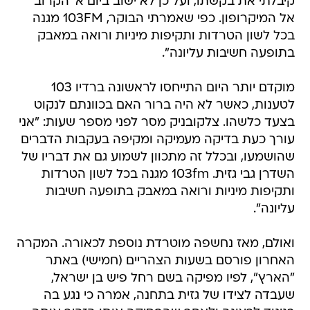
קיבלתי את בקשתו, ועל כן לא ישוב ביום א' הקרוב
אל המיקרופון. כפי שאמרתי הבוקר, 103FM מגנה
בכל לשון הטרדות ותקיפות מיניות ורואה במאבק
בתופעה חשיבות עליונה".
מוקדם יותר היום התייחסו לראשונה ברדיו 103
לטענות, כאשר לא היה ברור האם בכוונתם לנקוט
בצעד כלשהו. צלקובניק מסר לפני מספר שעות: "אני
עורך כעת בדיקה מעמיקה ומקיפה בעקבות הדברים
שהושמעו, ובכלל זה מתכוון לשמוע גם את דבריו של
השדרן גבי גזית. 103fm מגנה בכל לשון הטרדות
ותקיפות מיניות ורואה במאבק בתופעה חשיבות
עליונה".
ואולם, מאז נחשפה מוטרדת נוספת לכאורה. המקרה
האחרון פורסם בשעות הצהריים (חמישי) באתר
"הארץ", לפיו מפיקה בשם רחל פיש בן ישראל,
שעבדה לצידו של גזית בתחנה, אמרה כי נגע בה