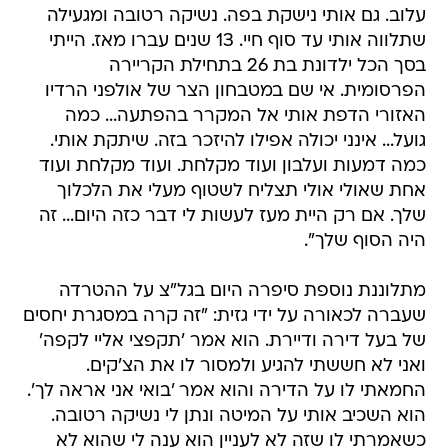
עלוב. גם אותי נישקת בפה. נשיקה רטובה ומגעילה
שתלווה אותי עד סוף חיי. 13 שנים עברו מאז. הייתי
בסך הכל ילדונת בת 26 בתחילת הקריירה
הפרסומית. אי שם במטבחון הצר של אולפני הרדיו
האזורי הדפת אותי אל המקרר בהפתעה... כמה
גועל... אינני יכולה אפילו להיזכר בזה. שיתקת אותי.
כמה דמעות ועלבון ועוד מקלחת. ועוד מקלחת ועוד
אחת שאולי אולי תצליח לשטוף מעלי את הלכלוך
שלך. אם רק היית מעז לעשות לי דבר כזה היום... זה
היה הסוף שלך".
מתלוננת נוספת סיפרה היום בגל"צ על ההטרדה
שעברה לכאורה על ידי גזית: "זה קרה במסגרת יחסים
של בעל דירה ודיירת. הוא אמר 'תקפצי אליי לקפה'
ואני לא חששתי להגיע ולמסור לו את הצ'קים.
החמאתי לו על הדירה והוא אמר 'בואי אני אראה לך'.
הוא השכיב אותי על המיטה ונתן לי נשיקה רטובה.
כשאמרתי לו שזה לא לעניין הוא ענה לי שהוא לא