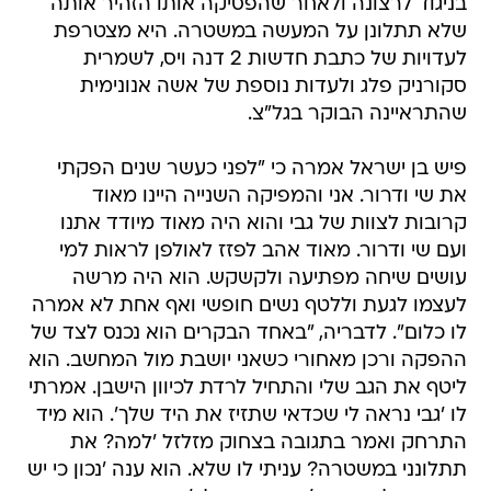
בניגוד לרצונה ולאחר שהפסיקה אותו הזהיר אותה
שלא תתלונן על המעשה במשטרה. היא מצטרפת
לעדויות של כתבת חדשות 2 דנה ויס, לשמרית
סקורניק פלג ולעדות נוספת של אשה אנונימית
שהתראיינה הבוקר בגל"צ.
פיש בן ישראל אמרה כי "לפני כעשר שנים הפקתי
את שי ודרור. אני והמפיקה השנייה היינו מאוד
קרובות לצוות של גבי והוא היה מאוד מיודד אתנו
ועם שי ודרור. מאוד אהב לפזז לאולפן לראות למי
עושים שיחה מפתיעה ולקשקש. הוא היה מרשה
לעצמו לגעת וללטף נשים חופשי ואף אחת לא אמרה
לו כלום". לדבריה, "באחד הבקרים הוא נכנס לצד של
ההפקה ורכן מאחורי כשאני יושבת מול המחשב. הוא
ליטף את הגב שלי והתחיל לרדת לכיוון הישבן. אמרתי
לו 'גבי נראה לי שכדאי שתזיז את היד שלך'. הוא מיד
התרחק ואמר בתגובה בצחוק מזלזל 'למה? את
תתלונני במשטרה? עניתי לו שלא. הוא ענה 'נכון כי יש