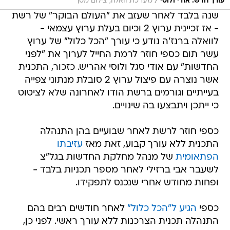
/
עורך חדש. אודי ולוסי
מערכת וואלה, צילום מסך
שנה בלבד לאחר שעזב את "העולם הבוקר" של רשת
- אז זכיינית ערוץ 2 וכיום בעלת ערוץ עצמאי -
לוואלה ברנז'ה נודע כי עורך "הכל כלול" של ערוץ
עשר תום כספי חוזר לרמת החייל לערוך את "לפני
החדשות" עם אודי סגל ולוסי אהריש. כזכור, התכנית
אשר נוצרה עם פיצול ערוץ 2 סובלת מנתוני צפייה
בעייתיים וגורמים ברשת הודו לאחרונה שלא לציטוט
כי ייתכן ויתבצעו בה שינויים.
כספי חוזר לרשת לאחר שבועיים בהן התנהלה
התכנית ללא עורך קבוע, זאת מאז
עזיבתו
הפתאומית
של מנהל מחלקת החדשות בגל"צ
לשעבר אבי ברזילי לאחר מספר תכניות בלבד -
ופחות מחודש אחרי שנכנס לתפקידו.
כספי
הגיע ל"הכל כלול"
לאחר חודשים רבים בהם
התנהלה תכנית הצרכנות ללא עורך ראשי. לפני כן,