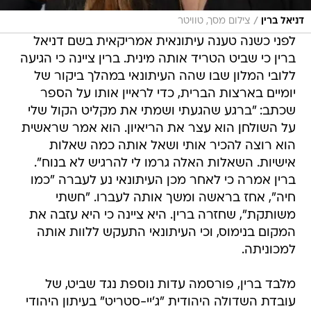
/
דניאל ברין
צילום מסך, טוויטר
לפני כשנה טענה עיתונאית אמריקאית בשם דניאל
ברין כי שביט הטריד אותה מינית. ברין ציינה כי הגיעה
ללובי המלון שבו שהה העיתונאי במהלך ביקור של
יומיים בארצות הברית, כדי לראיין אותו על הספר
שכתב: "ברגע שהגעתי ושמתי את מקליט הקול שלי
על השולחן הוא עצר את הריאיון. הוא אמר שראשית
הוא רוצה להכיר אותי ושאל אותה כמה שאלות
אישיות. השאלות האלה גרמו לי להרגיש לא בנוח".
ברין אמרה כי לאחר מכן העיתונאי נע לעברה "כמו
חיה", אחז בראשה ומשך אותה לעברו. "חשתי
משותקת", שחזרה ברין. היא ציינה כי היא עזבה את
המקום בנימוס, וכי העיתונאי התעקש ללוות אותה
למכוניתה.
מלבד ברין, פורסמה עדות נוספת נגד שביט, של
עובדת השדולה היהודית "ג'יי-סטריט" בעיתון היהודי