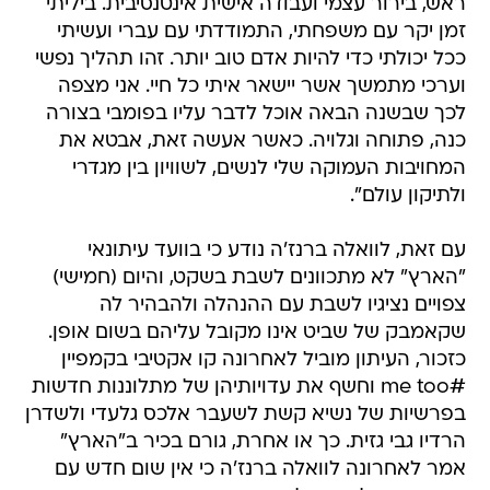
ראש, בירור עצמי ועבודה אישית אינטנסיבית. ביליתי
זמן יקר עם משפחתי, התמודדתי עם עברי ועשיתי
ככל יכולתי כדי להיות אדם טוב יותר. זהו תהליך נפשי
וערכי מתמשך אשר יישאר איתי כל חיי. אני מצפה
לכך שבשנה הבאה אוכל לדבר עליו בפומבי בצורה
כנה, פתוחה וגלויה. כאשר אעשה זאת, אבטא את
המחויבות העמוקה שלי לנשים, לשוויון בין מגדרי
ולתיקון עולם".
עם זאת, לוואלה ברנז'ה נודע כי בוועד עיתונאי
"הארץ" לא מתכוונים לשבת בשקט, והיום (חמישי)
צפויים נציגיו לשבת עם ההנהלה ולהבהיר לה
שקאמבק של שביט אינו מקובל עליהם בשום אופן.
כזכור, העיתון מוביל לאחרונה קו אקטיבי בקמפיין
#me too וחשף את עדויותיהן של מתלוננות חדשות
בפרשיות של נשיא קשת לשעבר אלכס גלעדי ולשדרן
הרדיו גבי גזית. כך או אחרת, גורם בכיר ב"הארץ"
אמר לאחרונה לוואלה ברנז'ה כי אין שום חדש עם