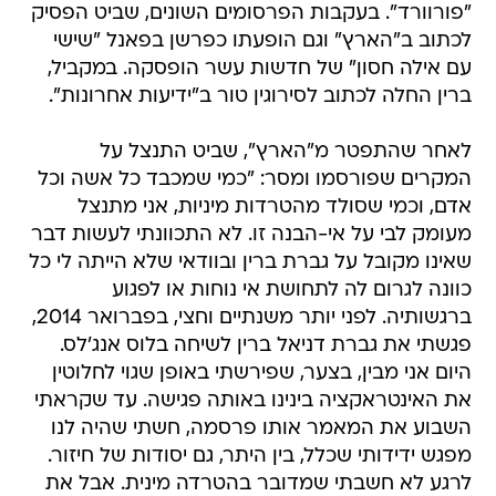
"פורוורד". בעקבות הפרסומים השונים, שביט הפסיק
לכתוב ב"הארץ" וגם הופעתו כפרשן בפאנל "שישי
עם אילה חסון" של חדשות עשר הופסקה. במקביל,
ברין החלה לכתוב לסירוגין טור ב"ידיעות אחרונות".
לאחר שהתפטר מ"הארץ", שביט התנצל על
המקרים שפורסמו ומסר: "כמי שמכבד כל אשה וכל
אדם, וכמי שסולד מהטרדות מיניות, אני מתנצל
מעומק לבי על אי-הבנה זו. לא התכוונתי לעשות דבר
שאינו מקובל על גברת ברין ובוודאי שלא הייתה לי כל
כוונה לגרום לה לתחושת אי נוחות או לפגוע
ברגשותיה. לפני יותר משנתיים וחצי, בפברואר 2014,
פגשתי את גברת דניאל ברין לשיחה בלוס אנג'לס.
היום אני מבין, בצער, שפירשתי באופן שגוי לחלוטין
את האינטראקציה בינינו באותה פגישה. עד שקראתי
השבוע את המאמר אותו פרסמה, חשתי שהיה לנו
מפגש ידידותי שכלל, בין היתר, גם יסודות של חיזור.
לרגע לא חשבתי שמדובר בהטרדה מינית. אבל את