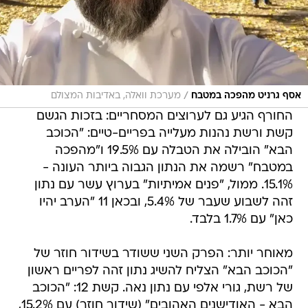
/
אסף גרניט מהפכה במטבח
מערכת וואלה, באדיבות המצולם
החורף הגיע גם לערוצים המסחריים: בזכות הגשם
קשת ורשת נהנות מעלייה בפריים-טיים: "הכוכב
הבא" הובילה את הטבלה עם 19.5% ו"מהפכה
במטבח" רשמה את הנתון הגבוה ביותר העונה -
15.1%. ממול, "פנים אמיתיות" בערוץ עשר עם נתון
זהה לשבוע שעבר של 5.4%, ובכאן 11 "הערב יהיו
כאן" עם 1.7% בלבד.
מאוחר יותר: הפרק השני ששודר בשידור חוזר של
"הכוכב הבא" הצליח להשיג נתון זהה לפריים ראשון
של רשת, גורי אלפי עם נתון נאה. קשת 12: "הכוכב
הבא - האודישנים האהובים" (שידור חוזר) עם 15.2%,