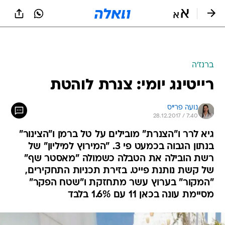
ברנז'ה
רייטינג יומי: צנרת לוהטת
נועה פרייס
28.12.2017 / 7:40
גיא לרר ו"הצנרת" מובילים על טל ברמן ו"הצינור"
בנתון הגבוה בכמעט פי 3. "המירוץ למיליון" של
רשת הובילה את הטבלה כשמולה "מאסטר שף"
של קשת נותנת פייט. בזירת תכניות התחקירים,
"המקור" בערוץ עשר מתחזקת ו"שטח הפקר"
מסיימת עונה בכאן 11 עם 1.6% בלבד