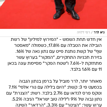
/
גיא לרר
רפי דלויה
אין חדש תחת השמש - "המירוץ למיליון" של רשת
הובילה את הטבלה עם 17.8%, כשמולה "מאסטר
שף" של קשת נותנת פייט עם נתון נאה של 16%.
בזירת תכניות התחקירים, "המקור" בערוץ עשר
מתחזקת ל-7.6% ו"שטח הפקר" מסיימת עונה בכאן
11 עם 1.6% בלבד.
מאוחר יותר, לרר מוביל על ברמן בנתון הגבוה
בכמעט פי 3: קשת: "היום בלילה עם גורי אלפי" 7.1%
וטקס פרס לנדאו עם 2.7% בלבד. רשת: "הצנרת" עם
נתון גבוה של 9% ו"לילה טוב ישראל" הניבה 5.2%.
ערוץ עשר: "הצינור" עם 3.3%, "הרדאר" השיגה