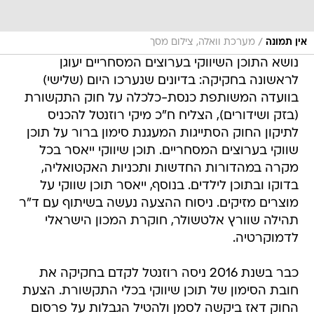
/
אין תמונה
מערכת וואלה, צילום מסך
נושא התוכן השיווקי בערוצים המסחריים יעוגן
לראשונה בחקיקה: בדיונים שנערכו היום (שלישי)
בוועדה המשותפת כנסת-כלכלה על חוק התקשורת
(בזק ושידורים), הצליח ח"כ מיקי רוזנטל להכניס
לתיקון החוק הסתייגות המעגנת סימון ברור על תוכן
שווקי בערוצים המסחריים. תוכן שיווקי ייאסר בכל
מקרה במהדורות החדשות ותכניות האקטואליה,
בדוקו ובתוכן לילדים. בנוסף, ייאסר תוכן שווקי על
מוצרים מזיקים. ניסוח ההצעה נעשה בשיתוף עם ד"ר
תהילה שוורץ אלטשולר, חוקרת המכון הישראלי
לדמוקרטיה.
כבר בשנת 2016 ניסה רוזנטל לקדם בחקיקה את
חובת הסימון של תוכן שיווקי בכלי התקשורת. הצעת
החוק דאז ביקשה לסמן ולהטיל הגבלות על פרסום