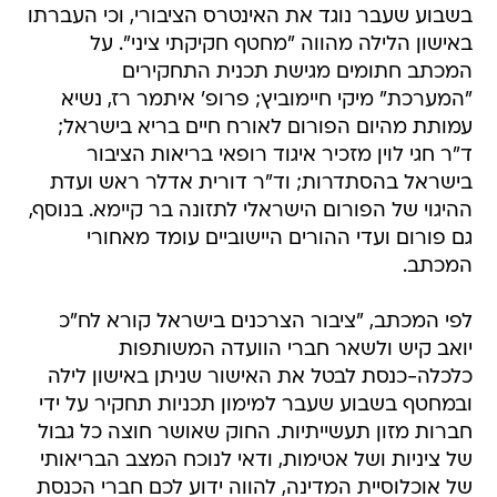
בשבוע שעבר נוגד את האינטרס הציבורי, וכי העברתו
באישון הלילה מהווה "מחטף חקיקתי ציני". על
המכתב חתומים מגישת תכנית התחקירים
"המערכת" מיקי חיימוביץ; פרופ' איתמר רז, נשיא
עמותת מהיום הפורום לאורח חיים בריא בישראל;
ד"ר חגי לוין מזכיר איגוד רופאי בריאות הציבור
בישראל בהסתדרות; וד"ר דורית אדלר ראש ועדת
ההיגוי של הפורום הישראלי לתזונה בר קיימא. בנוסף,
גם פורום ועדי ההורים היישוביים עומד מאחורי
המכתב.
לפי המכתב, "ציבור הצרכנים בישראל קורא לח"כ
יואב קיש ולשאר חברי הוועדה המשותפות
כלכלה-כנסת לבטל את האישור שניתן באישון לילה
ובמחטף בשבוע שעבר למימון תכניות תחקיר על ידי
חברות מזון תעשייתיות. החוק שאושר חוצה כל גבול
של ציניות ושל אטימות, ודאי לנוכח המצב הבריאותי
של אוכלוסיית המדינה, להווה ידוע לכם חברי הכנסת