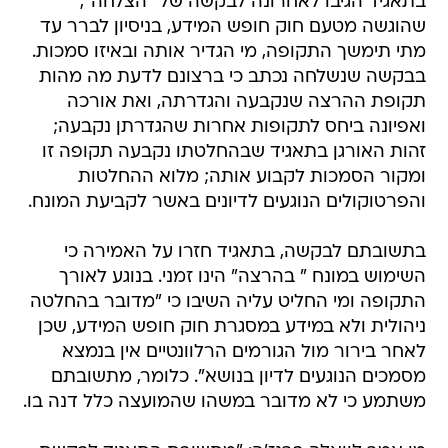
בתאגיד הגיבו לאחרונה לבקשה של" הצלחה",
שהוגשה מטעם חוק חופש המידע, בניסיון לברר עד
מתי תימשך התקופה, מי הגדיר אותה ובאיזו סמכות.
בבקשה שנשלחה נכתב כי ברצונם לדעת מה מהות
תקופת ההרצה שנקבעה והגדרתה, ואת אורכה
ואפיונה ביחס לתקופות אחרות שהגדרתן נקבעה;
זהות האורגן בתאגיד שבהחלטתו נקבעה תקופה זו
ומקור הסמכות לקבוע אותה; מלוא ההחלטות
והפרטוקולים הנוגעים לדיונים באשר לקביעת המונח.
בתשובתם לבקשה, בתאגיד חזרו על האמירה כי
השימוש במונח " בהרצה" הינו זמני. בנוגע לאורך
התקופה ומי החליט עליה השיבו כי "מדובר בהחלטה
ניהולית ולא במידע במסגרת חוק חופש המידע, שכן
לאחר בירור מול הגורמים הרלוונטיים אין בנמצא
מסמכים הנוגעים לדיון בנושא". כלומר, מתשובתם
משתמע כי לא מדובר במשהו שהמועצה כלל דנה בו.