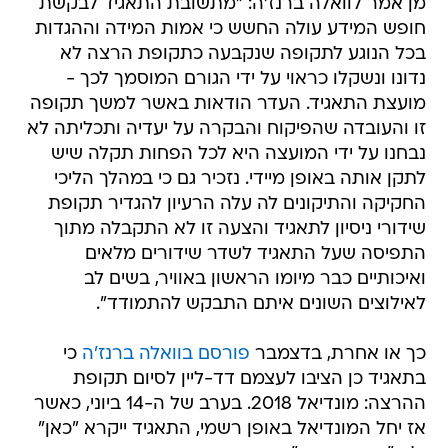
מן אמר לוואלה ברנז'ה: "מתשובת התאגיד לבקשת
חופש המידע עולה החשש כי אמות המידה וההגדות
בכל הנוגע לתקופה שנקבעה כתקופת הרצה לא
נדונו ונשקלו כראוי על ידי הגורם המוסמך לכך -
מועצת התאגיד. העדר הודאות באשר למשך תקופה
זו והעובדה שהפיקוח והבקרה על יעדיה ותכליתה לא
נבחנו על ידי המועצה היא לכל הפחות תקלה שיש
לתקן אותה באופן מיידי. נזכיר גם כי במהלך הליכי
החקיקה והתיקונים לה עלה הרעיון להגדיר תקופת
שידורי ניסיון לתאגיד והצעה זו לא התקבלה מתוך
התפיסה שעל התאגיד לשדר שידורים מלאים
ואיכותיים כבר מיומו הראשון באוויר, בשים לב
לאילוצים השונים איתם התבקש להתמודד".
כך או אחרת, בדצמבר
פורסם בוואלה ברנז'ה
כי
בתאגיד כן הציבו לעצמם דד-ליין לסיום תקופת
ההרצה: מונדיאל 2018. בערב של ה-14 ביוני, כאשר
אז יחל המונדיאל באופן רשמי, התאגיד ייקרא "כאן"