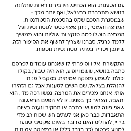
עם הטענות, הוא הכחיש. היו בידינו ראיות שתלונה
בנושא מתבררת בבצלאל, ואף יותר מכך -
שבמסגרת הסכם שקט בהסכמת הסטודנטית,
המרצה והמוסד, ניתן פיצוי כספי לסטודנטית ועל
המרצה הוטלו כמה סנקציות שוליות והוא ממשיך
ללמד כרגיל. סברנו שצריך לחשוף את הסיפור הזה,
שייתכן ויטריד בעתיד סטודנטיות נוספות.
התקשרתי אליו וסיפרתי לו שאנחנו עומדים לפרסם
כתבה בנושא, ששמו יופיע, הוא היה שבור, בקולו
יכולתי לשמוע מצוקה אמיתית. במקביל פניתי
להנהלת בצלאל, שם השיבו לטענות אבל גם הזהירו
אותי: אנחנו מכירים את המרצה, נפשו רכה מדי, הוא
יתאבד, הצהיר כך בפנינו. זו לא הפעם הראשונה
שאני פונה למושאי כתבה או תחקיר ונענה באיום
התאבדות. כבר כאן אני לעתים חש שכוח רב מדי
בידיי, להחליט האם מדובר באיום פיקטיבי שנועד
למנוע פרסום (כך בדרך כלל) או במצוקה אמיתית.