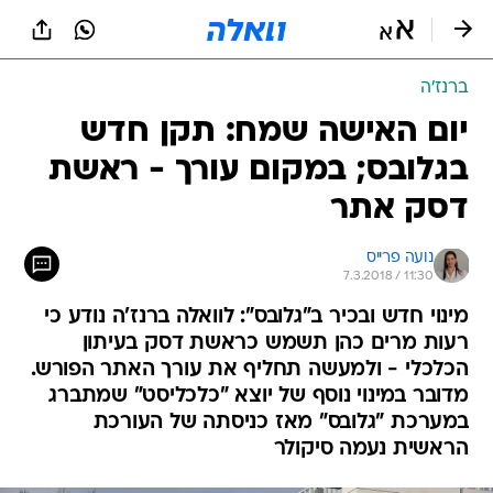
ברנז'ה
יום האישה שמח: תקן חדש
בגלובס; במקום עורך - ראשת
דסק אתר
נועה פרייס
7.3.2018 / 11:30
מינוי חדש ובכיר ב"גלובס": לוואלה ברנז'ה נודע כי
רעות מרים כהן תשמש כראשת דסק בעיתון
הכלכלי - ולמעשה תחליף את עורך האתר הפורש.
מדובר במינוי נוסף של יוצא "כלכליסט" שמתברג
במערכת "גלובס" מאז כניסתה של העורכת
הראשית נעמה סיקולר