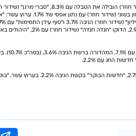
קשת: "מה זה השטויות האלה" (שידור חוזר) הובילה את הטבלה עם 8.3%, "סברי מרנן
רשמה 8.3% ו-8.6%. רשת: שירי מימון בשוני (שידור חוזר) עם נתון אפסי של .7%
כאן 11: "המרדף" (שידור חוזר) עם 2.9%, הדוקו "חנדה חנדה" (שידור חוזר) עם 2%,
בגזרת החדשות: חדשות החג בקשת עם 7.1%,
בבוקר: "העולם הבוקר" ברשת עם 2.7%, "חדשות הבוקר" בקשת הניבה 2.2%. בערוץ עש