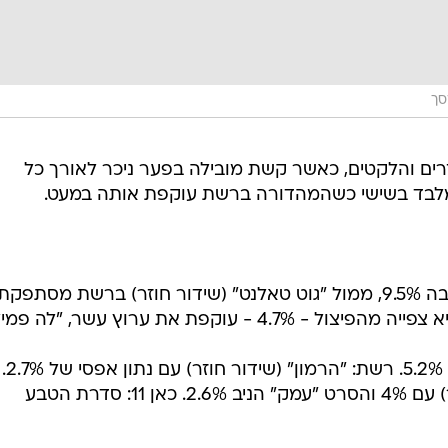
סך
רים והלקטים, כאשר קשת מובילה בפער ניכר לאורך כל
 מלבד בשישי כשהמהדורה ברשת עוקפת אותה במעט.
"הם גדולים" (שידור חוזר) בקשת הניבה 9.5%, ממול "גוט טאלנט" (שידור חוזר) ברשת מסתפקת
ב-5.1%. "רואים עולם" בתאגיד עם שיא צפייה מהפיצול - 4.7% - עוקפת את ערוץ עשר, "ל
מאוחר יותר בקשת: "הביתה" רשמה 5.2%. רשת: "הרמון" (שידור חוזר) עם נתון אפסי של 2.7%.
ערוץ עשר: "לה פמיליה" (שידור חוזר) עם 4% והסרט "עמק" הניב 2.6%. כאן 11: סדרת הטבע