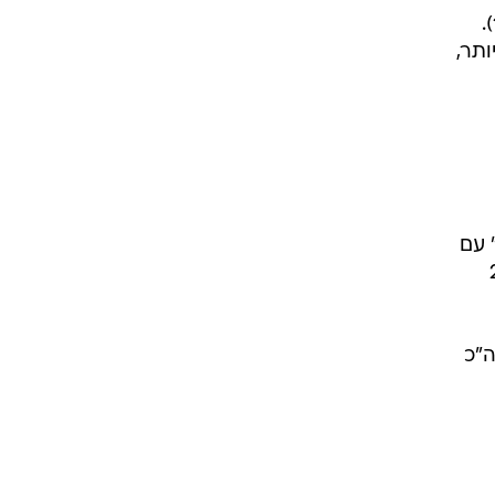
בגזרת החדשות: "חדשות סופ"ש" בקשת עם 10.5%, המהדורה ברשת רשמה 7.5% (בסה"כ 18%).
אן צמודה עם 4.1%. מוקדם יותר,
ל לקרות" עם
'" הניב 2.1%
ברשת עוקפת את קשת עם 7.2%, (בסה"כ