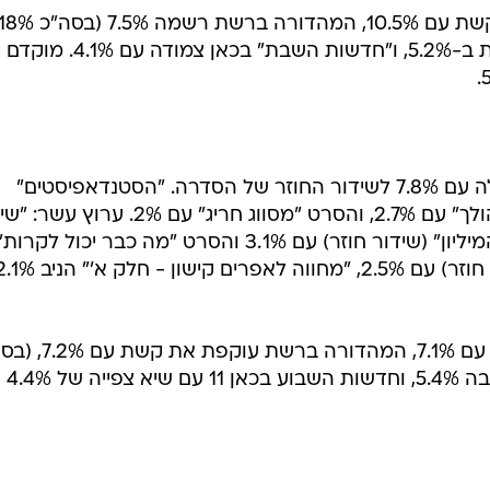
ממול, "המגזין" בערוץ עשר מסתפקת ב-5.2%, ו"חדשות השבת" בכ
קשת: "סברי מרנן" הובילה את הטבלה עם 7.8% לשידור החוזר של הסדרה. "הסטנדאפיסטים"
(שידור חוזר) עם 5.5%. רשת: "הכל הולך" עם 2.7%, והסרט "מסווג חריג" עם 2%. ערוץ עשר: "שי
בשידור" (לקט) עם 4.1%, "לעוף על המיליון" (שידור חוזר) עם 3.1% והסרט "מה כבר יכו
1.3%. כאן 11: "הערב יהיו כאן" (שידור חוזר) עם 2.5%, "מחווה לאפרים קישון - חלק א
בגזרת החדשות: חדשות החג בקשת עם 7.1%, המהדורה 
14.3%). חדשות החג בערוץ עשר הניבה 5.4%, וחדשות השבוע בכאן 11 עם שיא צפייה של 4.4%