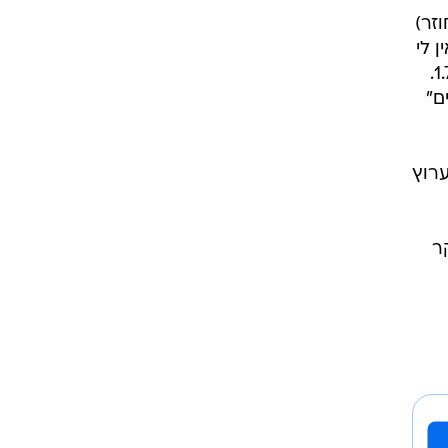
" (שידור חוזר)
1. ערוץ עשר: "אין לי
ארץ אחרת" עם 4.5%, "לעוף על המיליון" (שידור חוזר) הניבה 3.7% ו"סוף עידן התמימות" עם 1.7%.
 "היהודים באים"
 המהדורה ברשת הניבה 3.6%, (בסה"כ 10.7%). בערוץ
ר, "בוקר