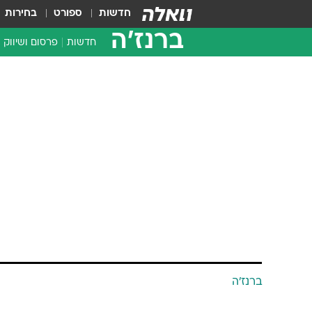
חדשות
ספורט
בחירות
ברנז'ה
חדשות
פרסום ושיווק
ברנז'ה