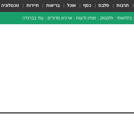
תרבות
סלבס
כסף
אוכל
בריאות
תיירות
טכנולוגיה
בינלאומי
תיקטוק
מגזין ודעות
ארכיון מדורים
עוד בברנז'ה
זמן צהוב
כתבו לנו
מדור סוף