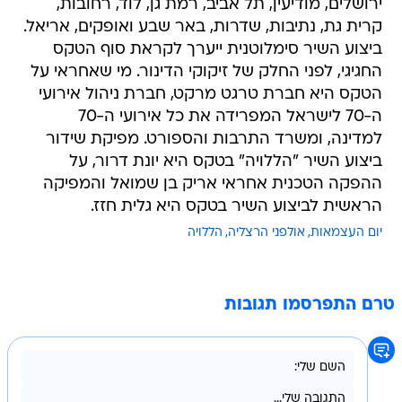
ירושלים, מודיעין, תל אביב, רמת גן, לוד, רחובות,
קרית גת, נתיבות, שדרות, באר שבע ואופקים, אריאל.
ביצוע השיר סימלוטנית ייערך לקראת סוף הטקס
החגיגי, לפני החלק של זיקוקי הדינור. מי שאחראי על
הטקס היא חברת טרגט מרקט, חברת ניהול אירועי
ה-70 לישראל המפרידה את כל אירועי ה-70
למדינה, ומשרד התרבות והספורט. מפיקת שידור
ביצוע השיר "הללויה" בטקס היא יונת דרור, על
ההפקה הטכנית אחראי אריק בן שמואל והמפיקה
הראשית לביצוע השיר בטקס היא גלית חזז.
יום העצמאות
אולפני הרצליה
הללויה
טרם התפרסמו תגובות