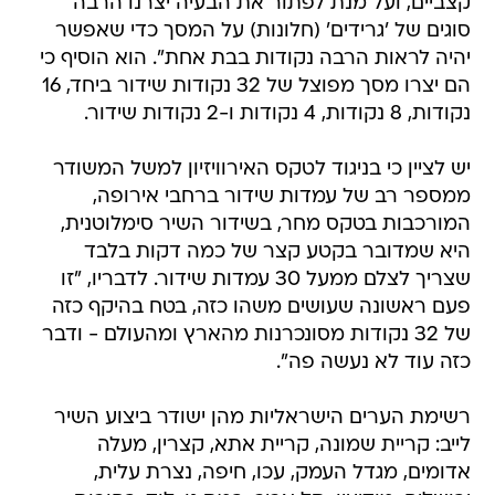
קצביים, ועל מנת לפתור את הבעיה יצרנו הרבה
סוגים של 'גרידים' (חלונות) על המסך כדי שאפשר
יהיה לראות הרבה נקודות בבת אחת". הוא הוסיף כי
הם יצרו מסך מפוצל של 32 נקודות שידור ביחד, 16
נקודות, 8 נקודות, 4 נקודות ו-2 נקודות שידור.
יש לציין כי בניגוד לטקס האירוויזיון למשל המשודר
ממספר רב של עמדות שידור ברחבי אירופה,
המורכבות בטקס מחר, בשידור השיר סימלוטנית,
היא שמדובר בקטע קצר של כמה דקות בלבד
שצריך לצלם ממעל 30 עמדות שידור. לדבריו, "זו
פעם ראשונה שעושים משהו כזה, בטח בהיקף כזה
של 32 נקודות מסונכרנות מהארץ ומהעולם - ודבר
כזה עוד לא נעשה פה".
רשימת הערים הישראליות מהן ישודר ביצוע השיר
לייב: קריית שמונה, קריית אתא, קצרין, מעלה
אדומים, מגדל העמק, עכו, חיפה, נצרת עלית,