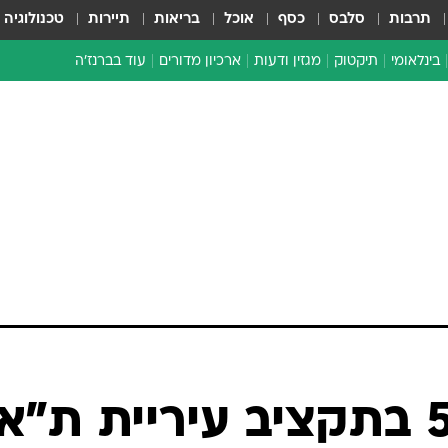
תרבות
סלבס
כסף
אוכל
בריאות
תיירות
טכנולוגיה
בינלאומי
תיקטוק
מגזין ודעות
ארכיון מדורים
עוד בברנז'ה
זמן צהוב
כתבו לנו
מדור סוף
זינוק של 50% בתקציב עיריית ת"א