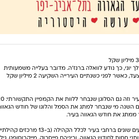
עיריית תל אביב יפו תשקיע השנה כ-3 מיליון שקל
ך יוני, כך נודע לוואלה ברנז'ה. מדובר בעלייה משמעותית
בתקציב שהעירייה מפנה לטובת המצעד, כאשר לפני כשנתיים העירייה השקיעה 2 מיליון שקל
זו השנה ה-20 לקיומו של המצעד בעיר וזה גם הסלוגן שנב
גם השנה מי שנבחר למתג את הסמל והלוגו של חודש הגאווה
ר ממתג את חודש הגאווה בעיר.
בין היתר צפויים להתקיים כ-50 אירועים שונים ברחבי בעיר לכלל הקהילה (ב-13 מרכז
י חסות לחודש הגאווה, וביניהם פייסבוק, מייקרוסופט, גילי