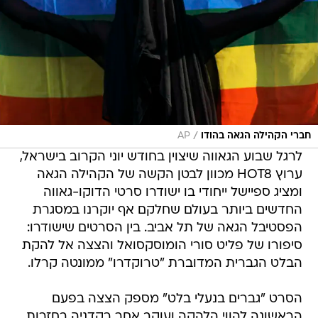
/
חברי הקהילה הגאה בהודו
AP
לרגל שבוע הגאווה שיצוין בחודש יוני הקרוב בישראל,
ערוץ HOT8 מכוון לבטן הקשה של הקהילה הגאה
ומציג ספיישל ייחודי בו ישודרו סרטי הדוקו-גאווה
החדשים ביותר בעולם שחלקם אף יוקרנו במסגרת
הפסטיבל הגאה של תל אביב. בין הסרטים שישודרו:
סיפורו של פליט סורי הומוסקסואל והצצה אל להקת
הבלט הגברית המדוברת "טרוקדרו" ממונטה קרלו.
הסרט "גברים בנעלי בלט" מספק הצצה בפעם
הראשונה להווי הלהקה ועוקב אחר רקדניה בחזרות,