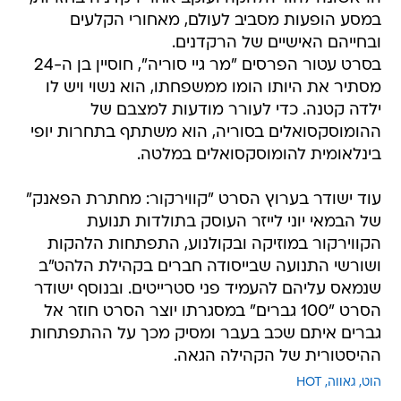
במסע הופעות מסביב לעולם, מאחורי הקלעים
ובחייהם האישיים של הרקדנים.
בסרט עטור הפרסים "מר גיי סוריה", חוסיין בן ה-24
מסתיר את היותו הומו ממשפחתו, הוא נשוי ויש לו
ילדה קטנה. כדי לעורר מודעות למצבם של
ההומוסקסואלים בסוריה, הוא משתתף בתחרות יופי
בינלאומית להומוסקסואלים במלטה.
עוד ישודר בערוץ הסרט "קווירקור: מחתרת הפאנק"
של הבמאי יוני לייזר העוסק בתולדות תנועת
הקווירקור במוזיקה ובקולנוע, התפתחות הלהקות
ושורשי התנועה שבייסודה חברים בקהילת הלהט"ב
שנמאס עליהם להעמיד פני סטרייטים. ובנוסף ישודר
הסרט "100 גברים" במסגרתו יוצר הסרט חוזר אל
גברים איתם שכב בעבר ומסיק מכך על ההתפתחות
ההיסטורית של הקהילה הגאה.
הוט
גאווה
HOT