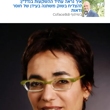
איך נראה עתיד ההשקעות בנדל"ן:
להצליח בשוק משתנה בעידן של חוסר
ודאות
בשיתוף CofaceBdi