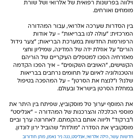
וילווה בפרשנות רפואית של אלרואי ושל שורת
מומחים ואורחים.
בין הסדרות שערכה אלרואי, עבור המהדורה
המרכזית: "עולה לנו בבריאות" - על אודות
הרפורמות החדשות במערכת הבריאות; "צער גידול
הורים" על אוזלת ידה של המדינה, שמיליון וחצי
מאזרחיה הפכו למטפלים העיקריים של הוריהם
הקשישים, "האויבים השקופים" - איך הפכו הקדמה
והטכנולוגיה לאיום על תחומים נרחבים בבריאות
שלנו? ו"לנצח את הסרטן" - על המהפכה בטיפול
במחלת הסרטן בישראל ובעולם.
את המוסף יערוך טל מוסקוביץ, שפיתח בין היתר את
מוספי הכלכלה והצרכנות של המהדורה - "אנליסט"
ו"ברקוד" וליווה אותם בהקמתם. לאחרונה ערך וביים
מוסקוביץ את הסדרה "מולדת" שהוביל ירון לונדון.
חדשות עשר
הילה אלרואי
אנליסט
נגה ניר נאמן
מתן חודורוב