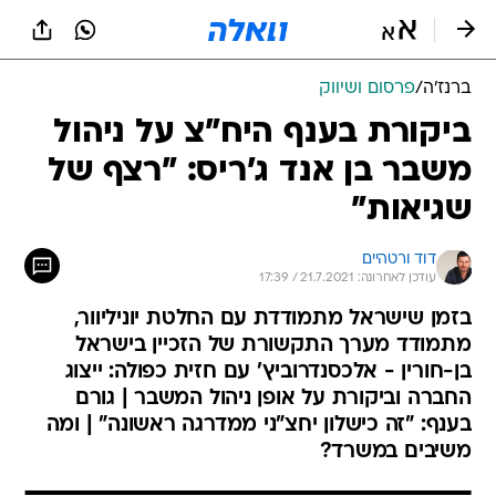
ברנז'ה
/
פרסום ושיווק
ביקורת בענף היח"צ על ניהול
משבר בן אנד ג'ריס: "רצף של
שגיאות"
דוד ורטהיים
עודכן לאחרונה: 21.7.2021 / 17:39
בזמן שישראל מתמודדת עם החלטת יוניליוור,
מתמודד מערך התקשורת של הזכיין בישראל
בן-חורין - אלכסנדרוביץ' עם חזית כפולה: ייצוג
החברה וביקורת על אופן ניהול המשבר | גורם
בענף: "זה כישלון יחצ"ני ממדרגה ראשונה" | ומה
משיבים במשרד?