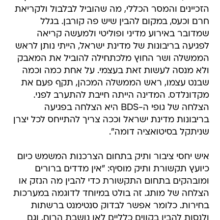
הזכיינים והמסר הכללי, מה שהוביל לבלבול ולקריאת
חרם וכעס, במקום להבין שיש פה קורבן. בגלל
שמדובר באירוע מדיני ופוליטי ולמעשה קריאה
לפגיעה בריבונות של מדינת ישראל, הייתי נותן לראש
הממשלה ושר החוץ מלכתחילה להוביל את המאבק
ולא מנסה לעשות זאת בעצמי. על אחת כמה וכמה
שבנט עצמו, ראש הממשלה המכהן, תקף פעם את
מקדונלדס. המדינה הייתה חייבת להתערב לפני.
הצלחה של גופי ה-BDS היא הצלחה בפגיעה
בריבונות מדינת ישראל וככה צריך להתייחס לכל יצרן
שניתקל בסיטואציה דומה".
איש יחסי ציבור ותיק בתחום הצרכנות המשמש כיום
כיועץ תקשורת ותיק מוסיף: "אין מדדים ברורים
ומובהקים בתחום התקשורת כדי להבין מה הנזק או
הצלחה של מותג. זה בולט במיוחד לדוגמה במערכות
בחירות. כלומר אפשר לבדוק סנטימנט ברשתות
ולנסות להבין בקווים כלליים לאן נושבת הרוח, וגם