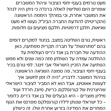
מעט גורמים בענף יחסי הציבור וניהול המשברים
אומרים היום (שלישי) לואלה ברנז'ה כי ניתן היה לנהל
את המשבר אחרת, וכי במהלך היממה הראשונה
(והקריטית) להודעת החברה הבינ"ל, נעשו לא מעט
שגיאות, חלקן דרמטיות. חלקם מציעים גם חלופות.
ראשית, גורם השליטה במצב. בניגוד למקרים דומים
בהם "מתרגשת" על חברה תקרית מפתיעה, כאן
ההודעה של חברת בן אנד ג'ריס העולמית על
ההחלטה עמדה על השולחן מזה כמה שנים ולא ממש
הפתיעה את הזכיין הישראלי אבי זינגר. לפי גורם בכיר
בענף יחסי הציבור, פה טמונה השגיאה הראשונה
בניהול המשבר. לדבריו, "היה לו זמן לחשוב איך
לעשות אאוטינג. אבל הוא לא הסביר לציבור הישראלי
שהיצרנית של קורנפלקס, כריות, מיונז, חרדל ועוד
מיליון מוצרים - היא הבעלים של בן אנד ג'ריס. כלומר
- כל ישראלי שנותן לילדו קורנפלקס מפרנס את הגוף
המחרים את המדינה בזרוע אחרת שלו. זה כישלון