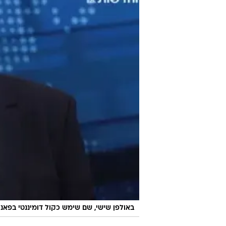
באולפן שישי, שם שימש כקול דומיננטי בפאנ