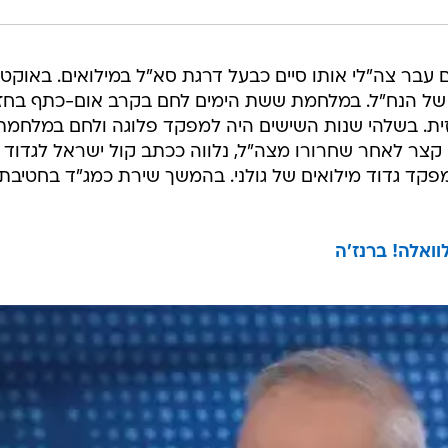
גם עבר צה"לי אותו סיים כבעל דרגת סא"ל במילואים. באוקט
196 הוא התגייס לצה"ל לגדוד 906 של הנח"ל. במלחמת ששת הימים לחם בקרב אום-כתף בח
ית. בשלהי שנות השישים היה למפקד פלוגה ולחם במלחמת
למפקד גדוד מילואים של גולני. בהמשך שירת כמג"ד בחטיבת