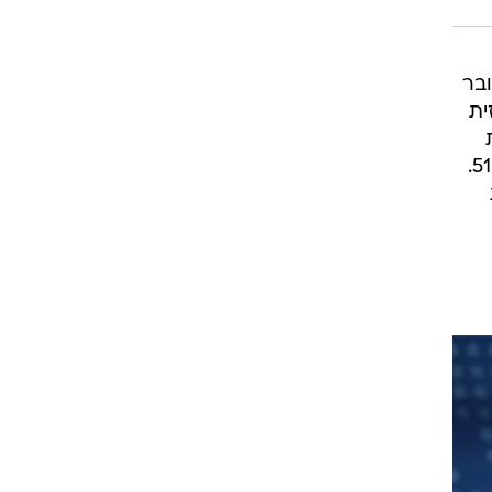
ובר
זית
ההתשה. במלחמת יום הכיפורים, זמן קצר לאחר שחרורו מצה"ל, נלווה ככתב קול ישראל לגדוד 51.