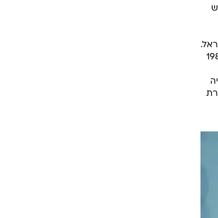
ש
ל ישראל.
 1977 נכלל במשלחת של קול ישראל למצרים ובסוף 1980
חרמון עם לוחמי גולני. בשנים 1992-1993 היה
רוץ 2 ושימש בחברת