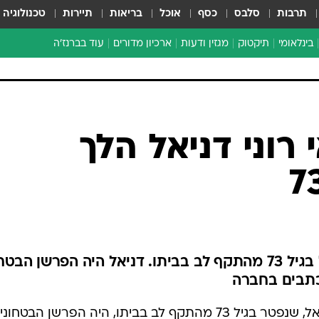
תרבות
סלבס
כסף
אוכל
בריאות
תיירות
טכנולוגיה
בינלאומי
תיקטוק
מגזין ודעות
ארכיון מדורים
עוד בברנז'ה
זמן צהוב
כתבו לנו
מדור סוף
רוני דניאל הלך
הלך לעולמו העיתונאי רוני דניאל בגיל 73 מהתקף לב בביתו. דניאל היה הפרשן הב
. דניאל, שנפטר בגיל 73 מהתקף לב בביתו, היה הפרשן הבטחו