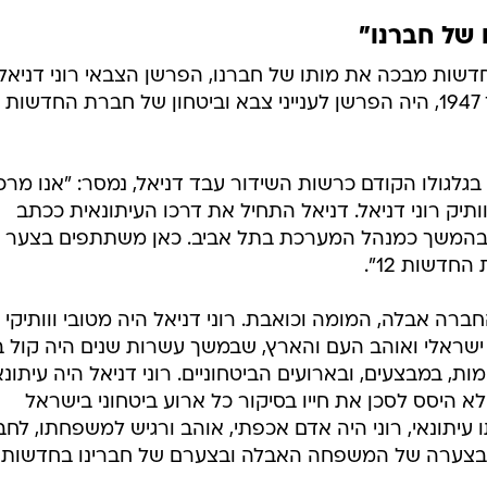
ב: "חברת החדשות מבכה את מותו של חברנו, הפרשן הצבאי רוני דניאל,
שהלך לעולמו היום בגיל 73. רוני, יליד 1947, היה הפרשן לענייני צבא וביטחון של חברת החדש
גלגולו הקודם כרשות השידור עבד דניאל, נמסר: "אנו מרכי
תיק רוני דניאל. דניאל התחיל את דרכו העיתונאית ככתב
ב"קול ישראל" ובהמשך כמנהל המערכת בתל אביב. כאן משתתפים בצער
דשות 12".
 13 נמסר כי: "החברה אבלה, המומה וכואבת. רוני דניאל היה מטובי ווותיקי
ישראלי ואוהב העם והארץ, שבמשך עשרות שנים היה קול ב
, במבצעים, ובארועים הביטחוניים. רוני דניאל היה עיתונא
 שלא היסס לסכן את חייו בסיקור כל ארוע ביטחוני בישראל
ו עיתונאי, רוני היה אדם אכפתי, אוהב ורגיש למשפחתו, לחב
בצערה של המשפחה האבלה ובצערם של חברינו בחדשות 12".