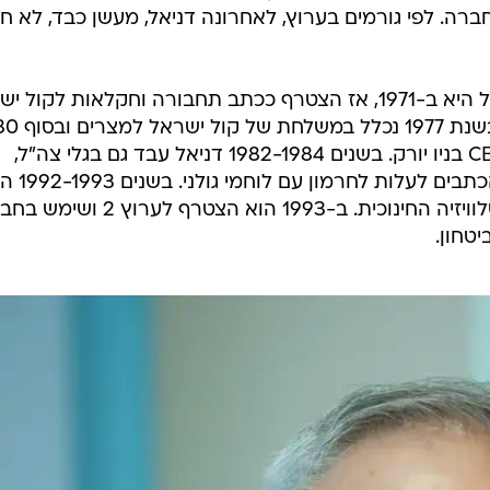
תבים בחברה. לפי גורמים בערוץ, לאחרונה דניאל, מעשן כבד, לא ח
תחילת הקריירה העיתונאית של דניאל היא ב-1971, אז הצטרף ככתב תחבורה וחקלאות לקו
מאוחר יותר עבר להיות כתב צבאי. בשנת
עבר השתלמות בתחנת הרדיו של CBS בניו יורק. בשנים 1982-1984 דניאל עבד גם בגלי צה"ל,
ובמלחמת יום הכיפורים היה ראשון הכתבים לעלות ל
בין מנחי התוכנית "תיק תקשורת" בטלוויזיה החינוכית. ב-1993 הוא הצטרף לע
טחון.