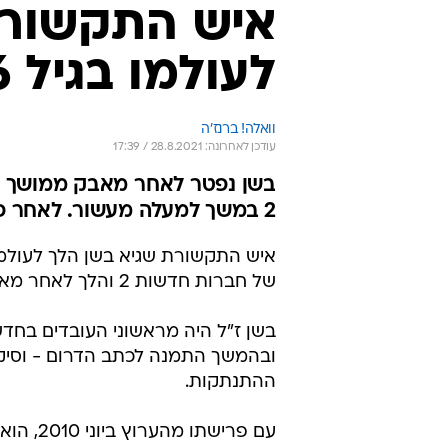
איש התקשורת
לעולמו בגיל 56
וואלה! ברנז'ה
עודכן לאחרונה: 28.8.2021 / 17:39
בשן נפטר לאחר מאבק ממושך ב
2 במשך למעלה מעשור. לאחר פרישתו, הקים משרד יחסי ציבור ועבד כיועץ תקשורת
של חברות חדשות 2 והלך לאחר מאבק ממושך במחלת הסרטן. הוא הותיר אחריו ארבעה ילדים.
ובהמשך התמנה לכתב הדרום - וסיקר 
ההתנתקות.
עם פריש