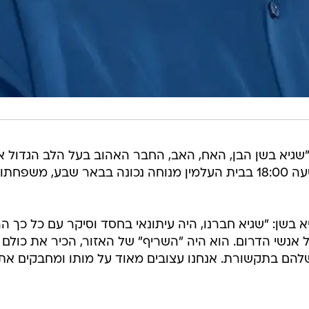
א בשן הבן, האח, האב, החבר האהוב בעל הלב הגדול אינ
נלווה אותו בדרכו האחרונה מחר בשעה 18:00 בבית העלמין מנוחה נכונה בבאר שבע, משפחתו
ל חדשות 12, ספד לשגיא בשן: "שגיא חברנו, היה עיתונאי בחסד וסיקר עם כל כך 
נשי הדרום. הוא היה "השריף" של האזור, הכיר את כולם
 שלהם בתקשורת. אנחנו עצובים מאוד על מותו ומחבקים את