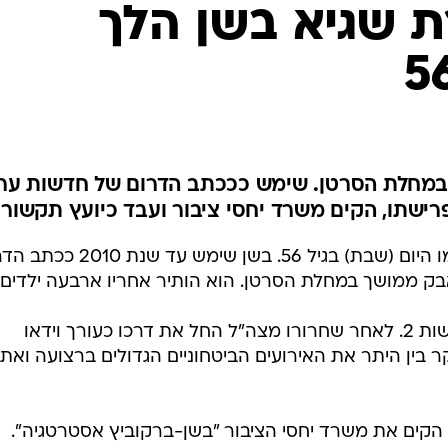
 שגיא בשן הלך
מחלת הסרטן. שימש כככתב הדרום של חדשות ער
איש התקשורת שגיא בשן הלך לעולמו היום (שבת) בגיל 56. בשן שימש עד 
בשן ז"ל היה מראשוני העובדים בחדשות 2. לאחר שחרורו מצה"ל החל את דרכו כעורך וידאו
בין היתר את האירועים הביטחוניים הגדולים ברצועה ואת
תו מהערוץ ביוני 2010, הוא הקים את משרד יחסי הציבור "בשן-ברקוביץ אסטרטגיה".