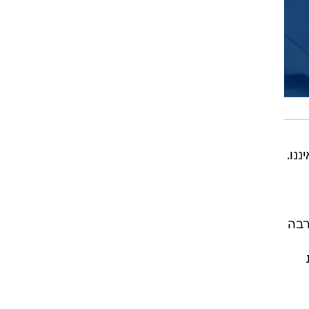
נו.
הרבה