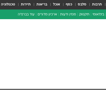
תרבות
סלבס
כסף
אוכל
בריאות
תיירות
טכנולוגיה
בינלאומי
תיקטוק
מגזין ודעות
ארכיון מדורים
עוד בברנז'ה
זמן צהוב
כתבו לנו
מדור סוף