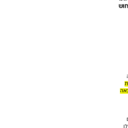
חוש
ת
באה
ו