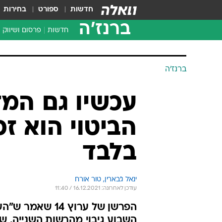
חדשות
ספורט
בחירות
ברנז'ה
חדשות
פרסום ושיווק
ברנז'ה
עכשיו גם המד
הביטוי הוא ז
בלבד
ינאל ג'בארין, טור אורח
עודכן לאחרונה: 16.12.2021 / 11:40
הפרשן של ערוץ 
השבוע גיבוי מהרשות השנייה,