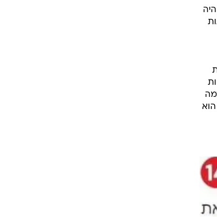
היה
ות
ת
ות
מה
הוא