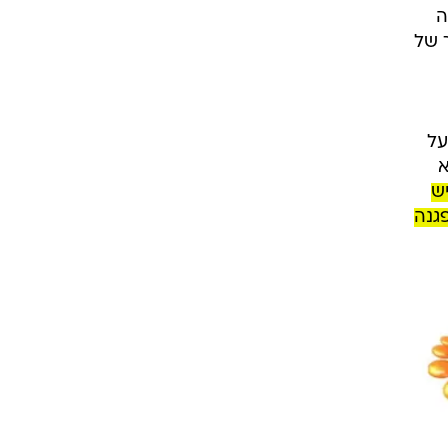
ה
 של
על
א
ש
גנה