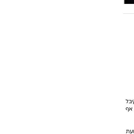
יבל
 אף
 לחץ של תנועת