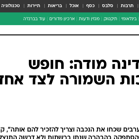
תרבות
סלבס
כסף
אוכל
בריאות
תיירות
טכנולוגיה
בינלאומי
תיקטוק
מגזין ודעות
ארכיון מדורים
עוד בברנז'ה
זמן צהוב
כתבו לנו
מדור סוף
ינה מודה: חופש
כות השמורה לצד אחד
14 שאמר ש"הערבים שכחו את הנכבה וצריך להזכיר להם אותה", ק
 שהסתפקה בהבהרה שנתן ברשתות ולא דרשה התנצלו