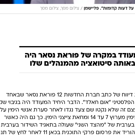
/
על דעות קדומות". פליישמן
צילום מסך, צילום מסך
עודד במקרה של פוראת נסאר היה
 באותה סיטואציה מהמנהלים שלו
בפעם הקודמת קמה סערה בעקבות דיווח של כתב חברת החדשות 12 פוראת נסאר שבאחד
הפלסטיני "אום חאלד". הדבר היחיד המעודד היה בגיבוי שק
ם זה שלא נקטו שם צעד נגדו לאחר סערת אנשי הימין על
הפרסום שחצה את כלי התקשורת בימין מערוץ 7 עד 14 ומחאת צייצני הימין. כך גם היה כאשר
בערבית של "מהצד השני" שעולה בתאגיד השידור בערבית
ובכתוביות בעברית בתאגיד הוחלט להוריד את פרסום פרקי התוכנית בכאן 11 לאחר