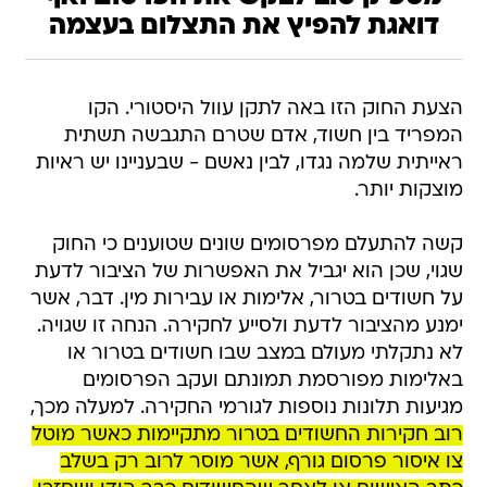
דואגת להפיץ את התצלום בעצמה
הצעת החוק הזו באה לתקן עוול היסטורי. הקו
המפריד בין חשוד, אדם שטרם התגבשה תשתית
ראייתית שלמה נגדו, לבין נאשם - שבעניינו יש ראיות
מוצקות יותר.
קשה להתעלם מפרסומים שונים שטוענים כי החוק
שגוי, שכן הוא יגביל את האפשרות של הציבור לדעת
על חשודים בטרור, אלימות או עבירות מין. דבר, אשר
ימנע מהציבור לדעת ולסייע לחקירה. הנחה זו שגויה.
לא נתקלתי מעולם במצב שבו חשודים בטרור או
באלימות מפורסמת תמונתם ועקב הפרסומים
מגיעות תלונות נוספות לגורמי החקירה. למעלה מכך,
רוב חקירות החשודים בטרור מתקיימות כאשר מוטל
צו איסור פרסום גורף, אשר מוסר לרוב רק בשלב