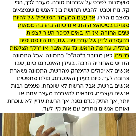
מועמדות לפרס על אזרחות טובה. מעבר לכך, הכי
קל, נוח וטבעי להביע תחושת בוז לאנשים שנמצאים
במצבים הללו.
אך עצם המעמד המשפיל של להיות
מצולם בסיטואציה הזו, אינו שונה בהרבה ממאות
שנים אחורה, אז היו באים לכיכר העיר לצפות
בהעמדה לדין של עבריינים. שם, הם היו מסיימים
בתליה, עריפת הראש, גדיעת איבר, או "רק" הצלפות
בגופם.
כאן מדובר ב"סה"כ" בתמונה. אבל התמונה
הזו יש מאחוריה הרבה. בעידן האינטרנט כיום, שבו
אנשים לא יכולים להימחק מהרשת, התמונה נשארת
צרובה לעד. כיום בעידן האינטרנט, כולנו מחפשים
אנשים ברשת, אבל הרשת לא שוכחת. פעמים רבות
אנשים נעצרים, מובאים להארכת מעצר אחת או
יותר, אך התיק נגדם נסגר. אך הרשת עדיין לא שוכחת
ואותם אנשים נותרים עם אות קין לעד.