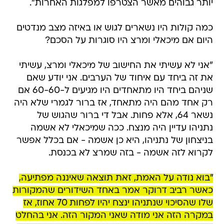
יותר גבוהים מאשר הצטרפו למפלגות האחרות".
כמה קולות היו נשארים לגוש או באיזה מצב מנדטים
היום אם מיכאלי ומרצ היו סוגרות על הסכם?
"אני לא עשיתי את החישוב של מיכאלי ומרצ, עשיתי
את זה ביחד עם איחוד של הערבים. אני יודע שאם
שניהם ביחד היו מתאחדים היו מגיעים ל-60-60 אם
רק אחד מהם היה מתאחד, אז ברור לגמרי שלא היה
נשאר 64, אלא פחות. אבל די ברור שהגוש של
נתניהו עדיין היה מנצח. ככה שמיכאלי לא אשמה
בניצחון של נתניהו, היא כן אשמה - אם בכלל אפשר
לקרוא לזה אשמה - בזה שמרצ לא בכנסת.
"בוא נודה על האמת, זאת תוצאה שאיננה מפתיעה,
כאשר רביב דרוקר אמר באחד השידורים שהמקורות
שלו שהסיכוי שנתניהו ינצח יהיו לפחות 70 אחוז, אז
במקרה הזה אני מודה שאני המקור הזה. אני בהחלט