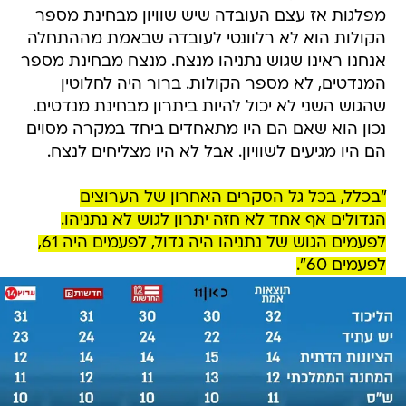
מפלגות אז עצם העובדה שיש שוויון מבחינת מספר
הקולות הוא לא רלוונטי לעובדה שבאמת מההתחלה
אנחנו ראינו שגוש נתניהו מנצח. מנצח מבחינת מספר
המנדטים, לא מספר הקולות. ברור היה לחלוטין
שהגוש השני לא יכול להיות ביתרון מבחינת מנדטים.
נכון הוא שאם הם היו מתאחדים ביחד במקרה מסוים
הם היו מגיעים לשוויון. אבל לא היו מצליחים לנצח.
"בכלל, בכל גל הסקרים האחרון של הערוצים
הגדולים אף אחד לא חזה יתרון לגוש לא נתניהו.
לפעמים הגוש של נתניהו היה גדול, לפעמים היה 61,
לפעמים 60".