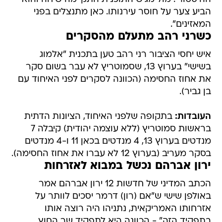
הביע צער על חוסר עירנותו. כאן מתנצלים בפני
המאזינים".
כשרני רהב מתעלם מהסקרים
איש יחסי הציבור רני רהב טען בתכנית "אלמוג
בשישי" בערוץ 13, שסמוטריץ לא עבר בשום סקר
את אחוז החסימה (הכוונה לסקרים לפני האיחוד עם
בן גביר).
העובדות:
בתקופה שלפני האיחוד, הציונות הדתית
בראשות סמוטריץ (ללא עוצמה יהודית) קיבלה 7
מנדטים בערוץ 13, 4 מנדטים בכאן 11 ו-4 מנדטים
בסקר מעריב (בערוץ 12 לא עברו את אחוז החסימה).
ירון אברהם נכשל במבוא לאזרחות
הכתב המדיני של חדשות 12 ירון אברהם אמר
באולפן שישי ש"אם (רון) דרמר יסכים לוותר על
אזרחותו האמריקאית, נתניהו היה רוצה אותו
בתפקיד הזה" - הכוונה היא לתפקיד שר החוץ.