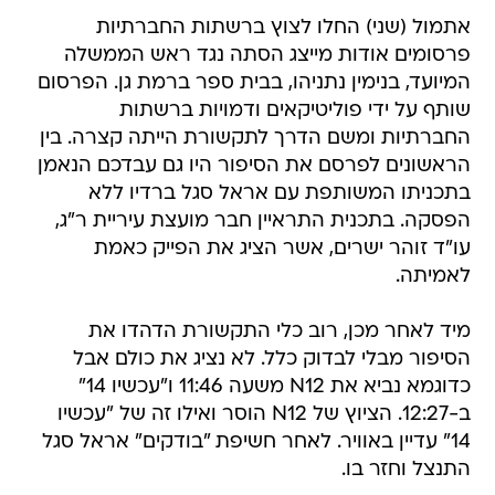
אתמול (שני) החלו לצוץ ברשתות החברתיות
פרסומים אודות מייצג הסתה נגד ראש הממשלה
המיועד, בנימין נתניהו, בבית ספר ברמת גן. הפרסום
שותף על ידי פוליטיקאים ודמויות ברשתות
החברתיות ומשם הדרך לתקשורת הייתה קצרה. בין
הראשונים לפרסם את הסיפור היו גם עבדכם הנאמן
בתכניתו המשותפת עם אראל סגל ברדיו ללא
הפסקה. בתכנית התראיין חבר מועצת עיריית ר"ג,
עו"ד זוהר ישרים, אשר הציג את הפייק כאמת
לאמיתה.
מיד לאחר מכן, רוב כלי התקשורת הדהדו את
הסיפור מבלי לבדוק כלל. לא נציג את כולם אבל
כדוגמא נביא את N12 משעה 11:46 ו"עכשיו 14"
ב-12:27. הציוץ של N12 הוסר ואילו זה של "עכשיו
14" עדיין באוויר. לאחר חשיפת "בודקים" אראל סגל
התנצל וחזר בו.