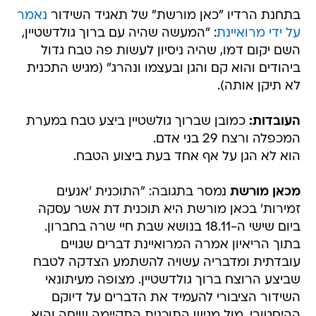
בתחנת הרדיו "כאן מורשת" של תאגיד השידור
נאמר
על ידי מרואיינת
: "המעשה שהיה עם ברוך גולדשטיין,
השם יקום דמו, שהיה ניסיון לעשות פה טבח גדול
ביהודים והוא קם והגן ובעצמו ונהרג" (מגיש התכנית
לא תיקן אותה).
העובדות:
כמובן שברוך גולשטיין ביצע טבח במערת
המכפלה ורצח 29 בני אדם.
הוא לא הגן על אף אחד בעת ביצוע הטבח.
מכאן מורשת
נמסר בתגובה: "התוכנית 'אנעים
זמירות' בכאן מורשת היא תוכנית דת אשר עסקה
ביום שישי ה-18.11 בנושא שבת חיי שרה בחברון.
בתוך הריאיון אמרה המרואיינת דברים שגויים
עובדתית ומדבריה עשויה להשתמע הצדקה לטבח
שביצע הרוצח ברוך גולדשטיין. מצופה מעיתונאי
השידור הציבורי להעמיד את הדברים על דיוקם
ההיסטורי. מול מגיש התוכנית התקיימה שיחה והוא