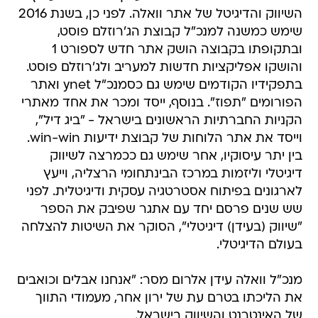
השיווק והדיגיטל של אתר וואלה. לפני כן, בשנת 2016
שימש כמשנה למנכ"ל קבוצת הג'רוזלם פוסט,
ובתקופתו בקבוצה הושק אתר חדש לספורט 1
והושקו אפליקציות חדשות למעריב ולג'רוזלם פוסט.
בתפקידיו הקודמים שימש גם כסמנכ"ל ynet ואתר
הפורומים "תפוז". בנוסף, ייסד ומכר את אחד מאתרי
הקניות החברתיות הראשונים בישראל - "ביג דיל",
וייסד את אתר הלוחות של קבוצת ידיעות win-win.
בין יתר עיסוקיו, אחר שימש גם ככמרצה לשיווק
דיגיטלי וליזמות במרכז הבינתחומי הרצליה, וייעץ
לארגונים בפיתוח אסטרטגיה עסקית ודיגיטלית. לפני
שש שנים פרסם יחד עם אתגר שפיבק את הספר
"שיווק (בעידן) דיגיטלי", הסוקר את השיטות להצלחה
בעולם הדיגיטלי.
מנכ"ל וואלה עידן אלרום מסר: "אנחנו אבלים וכואבים
את הליכתו בטרם עת של ירון אחר, מעמודי התווך
של האינטרנט והשיווק בישראל.