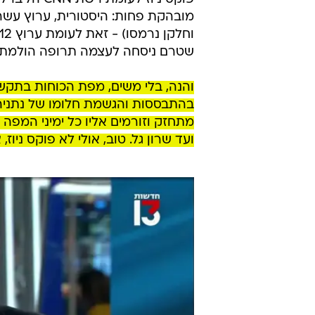
בלי משים, מפת 
כיוון ותנועה.
והגשמת חלומו ש
בארה"ב ההפרדה הזו מתקיימת כבר ש
פוקס ניוז 
מובהקת פחות: היסטורית, ערוץ עשר
שטרם ניסחה לעצמה תרופה הולמת. לת
והנה, בלי משים, מפת הכוחות בתקשור
מתחזק וזורמים אליו כל ימיני המפה 
ועד שרון גל. טוב, אולי לא פוקס ניו