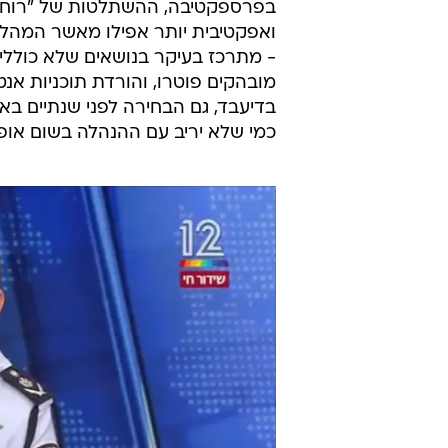
ומהצד השני - ממשיכים לקרוץ לעבר
בלפור.
חסון כ"משקולת שירדה" מגוף החברה
חדשות 13 החבוטה, המייצגת כ
עיתונאים בחברה קוראים לנצל את "ח
ואפקטיבית יותר אפילו מאשר המהלך 
- מתרכז בעיקר בנושאים שלא כוללים 
מובהקים פוטרו, והורדת תוכניות אנט
בדיעבד, גם הבחירה לפני שנתיים ב
כמי שלא יריב עם ההנהלה בשום אופן