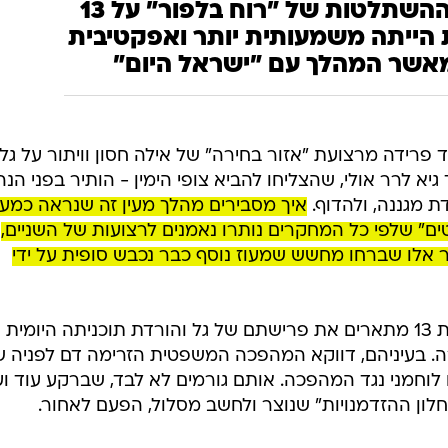
בוד תמונה, עידו שחם, יונתן זינדל פלאש 90
בפרספקטיבה, ההשתלטות של "רוח בלפור" על 13
 הייתה משמעותית יותר ואפקטיבית
מאשר המהלך עם "ישראל היום"
פרידה מרצועת "אזור בחירה" של אילה חסון וויתור על גל 
הבודדים בערוץ 13, מלבד גיא לרר אולי, שהצליחו להביא צופי הימין - הותיר בפני ה
 מגננה, ולהדוף.
איך מסבירים מהלך מעין זה שנראה כמע
ים" שלפי כל המחקרים נותרו נאמנים לרצועות של השניים,