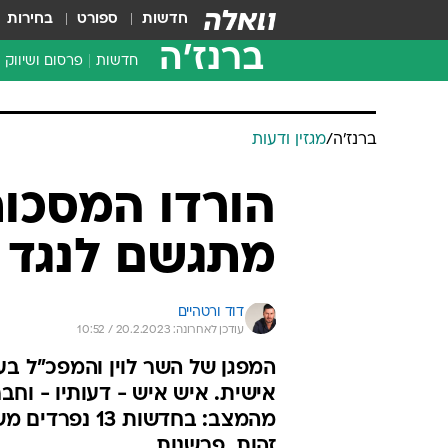
חדשות
ספורט
בחירות
ברנז'ה
חדשות
פרסום ושיווק
ברנז'ה
/
מגזין ודעות
הורדו המסכות