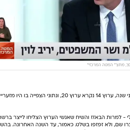
ך, מתוך" המטה המרכזי"