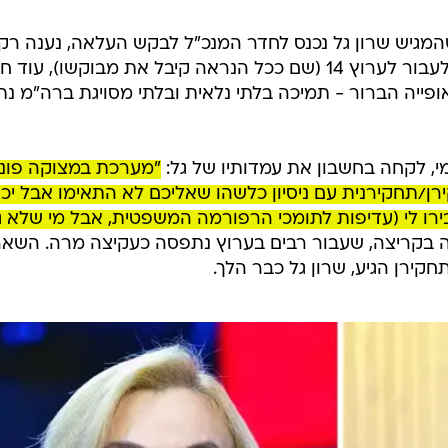
ינינו
המפגן של השר לוין והמפכ"ל בערוצים 13 ו-12 הבהיר סופית כי פנינו לחדשות מ
אישית. איש איש - דעותיו - וחברת החדשות שלו. אבל לא רק נתניהו
 13 נפרדים משרון גל ומתכוונים לנצל את חלון המהפכה כדי לייצר
המגיש שרון גל נכנס לחדר המנכ"ל לבקש העלאה, נענה רק
חלקית - והחליט לשבור את הכלים ולעבור לערוץ 14 (שם ככל הנראה קיבל את מבוקשו), ע
פייה הברור - תמיכה בלתי נלאית ובלתי מסויגת ברה"מ נתנ
י, לקחה בחשבון את עמדותיו של גל:
"מערכת במצוקה פונ
/תחקירנית עם ניסיון כלשהו שאליכם לא התאימו אבל יכו
ו לי (עדיפות לתומכי הרפורמה המשפטית, אבל מי שלא ג