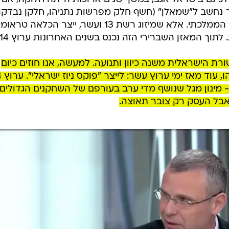
הכוחות בתקשורת הישראלית משנה
 למעשה, אנו חוזים כיום בהתבססות
ל נתניהו, עוד מאז ימי ערוץ עשר
נים רבות, כשהמאחזים הבולטים בה הם זה של הימין השמ
לעומת רשת CNN הליברלית. גם בישראל אגב, במשך שנים ארוכות הייתה חלוקה, אם 
 נחשב ל"שמאלן" (חשף חלק מפרשות נתניהו, חלקן נבדקו
וחלקן נרמסו) - זאת לעומת ערוץ 12 הממלכתי. אלא שמיזוג רשת 13 ועשר, ייצר הכלא
וך המאזן השברירי הזה נכנס בשנים האחרונות ערוץ 14.
ת הישראלית משנה כיוון ותנועה. למעשה, אנו חוזים כיום
בהתבססות והגשמת
- מינון מגל שנושף מדי ערב בעורפם של השחקנים הגדולים 
ז, אבל העסק רק צובר תאוצה.