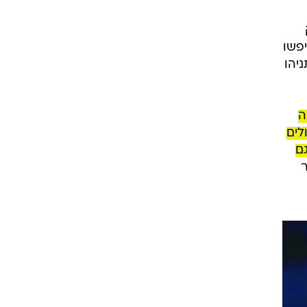
ותאמות
 ו-14 שלו מרוויחים
וד חיפשו
יהו
ה
לים
ם