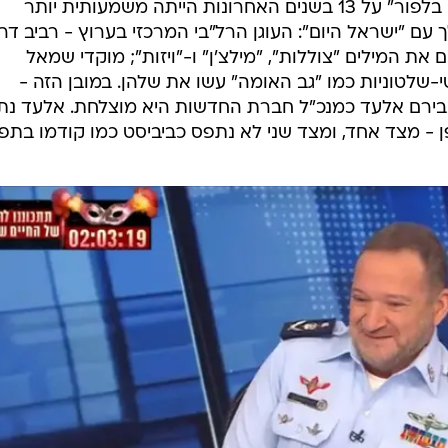
 אלו שברחו מחשש שמעוז נוסף כבר נכבש סופית על ידי
חשוב להבין. לא מעט גורמים בחדשות 13 מתארים את פרישתם של גל והורדת תוכניתה היומי
. בעיניהם, דווקא המהפכה המשפטית הזרימה דם לפניה ש
יום קו לוחמני נגד המהפכה. אותם גורמים לא לבד, שברקע עוד וע
לון ההזדמנויות" שנוצר ולחשב מסלול, הפעם לאחור.
בפרספקטיבה, ההשתלטות של "רוח בלפור" על 13 בשנים האחרונות הייתה משמעותית יותר
עם "ישראל היום": העוגן הרל"בי המרכזי בערוץ - רביב דר
את המילים "צוללות", "מילצ'ן" ו-"ויזות"; מוקדי שמאל
י-שלטוניות כמו "גב האומה" עשו את שלהן. במובן הזה -
אבירם אלעד כמנכ"ל חברת החדשות היא מוצלחת. אלעד נ
 - מצד אחד, ומצד שני לא נתפס כביביסט כמו קודמו בתפק