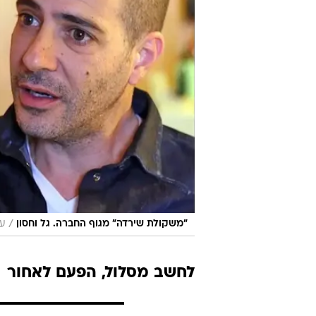
בסדר - נדאג להנדס אותו)"
, נכתב ב
כבר היסטוריה: לא ברור כאמור אם תח