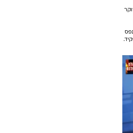
ת של
ל
וד
וקר
תפס
יד.