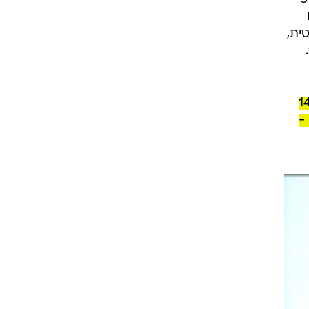
רני
כי
ה טראומטית,
 חלומו של נתניהו, עוד מאז ימי ערוץ עשר: לייצר "פוקס ניוז ישראלי". ערוץ 14
-