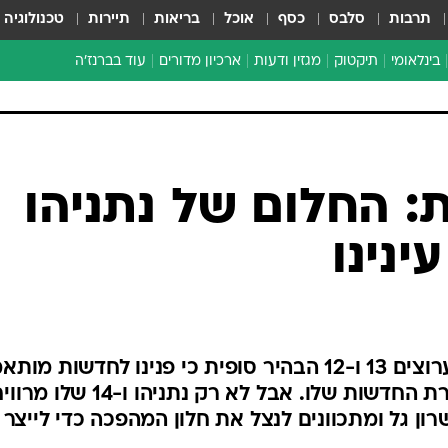
תרבות
סלבס
כסף
אוכל
בריאות
תיירות
טכנולוגיה
בינלאומי
תיקטוק
מגזין ודעות
ארכיון מדורים
עוד בברנז'ה
זמן צהוב
כתבו לנו
מדור סוף
: החלום של נתניהו