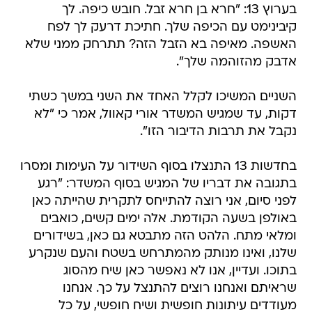
בערוץ 13: "חרא בן חרא זבל. חובש כיפה. לך
קיבינימט עם הכיפה שלך. חתיכת דרעק לך לפח
האשפה. מאיפה בא הזבל הזה? תתרחק ממני שלא
אדבק מהזוהמה שלך".
השניים המשיכו לקלל האחד את השני במשך כשתי
דקות, עד שמגיש המשדר אורי קאוול, אמר כי "לא
נקבל את תרבות הדיבור הזו".
בחדשות 13 התנצלו בסוף השידור על העימות ומסרו
בתגובה את דבריו של המגיש בסוף המשדר: "רגע
לפני סיום, אני רוצה להתייחס לתקרית שהייתה כאן
באולפן בשעה הקודמת. אלה ימים קשים, כואבים
ומלאי מתח. הלהט הזה מתבטא גם כאן, בשידורים
שלנו, ואינו מנותק מהמתרחש בשטח והעם שנקרע
בתוכו. ועדיין, אנו לא נאפשר כאן שיח מהסוג
שראיתם ואנחנו רוצים להתנצל על כך. אנחנו
מעודדים עיתונות חופשית ושיח חופשי, על כל