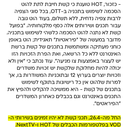
- כזכור, HOT טוענת כי קשת חייבת לתת להוט
הסכמה לשימוש בתכניה ב-OTT, בכל סוגי הצפיה
לרבות צפיה נדחית, ללא תשלום, בעוד הוט גובה
עבור תכנים ושירותים אלה כסף מלקוחותיה. "בפועל
קשת לא נתנה להוט הסכמה כלשהי לשימוש בתכניה.
מדובר במעשה של "פיראטיות" תאגידית; הוט באופן
כוחני מעתיקה ומשתמשת בתכנים של קשת ברשת
האינטרנט ללא כל הרשאה, ואת הפרת הזכויות הזו
יש לעצור באמצעות צו מניעה". עוד נכתב כי "אין ולא
יכולה להיות מחלוקת שלקשת יש זכויות משדרים
וזכויות יוצרים בערוץ 12 ובתוכניות המשודרות בו, אך
למרות שלהוט אין כל רישיונות בתוקף לשימוש
בתכנים של קשת - היא ממשיכה להקליט ולהפיץ את
התכנים באינטרנט וגם בכבלים כאחרון המשדרים
"הפיראטים".
החל מה-26.4, תכני קשת לא יהיו זמינים בשירותי ה-
VOD‏ בפלטפורמות הכבלים של ‏HOT ו-NextTV.