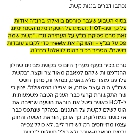
נכתבו דברים בגנות קשת.
בסוף השבוע שעבר פורסם בוואלה! ברנז'ה אודות
על כך שב-HOT זועמים על השקת מיזם הסטרימינג
זאת טרם פסיקת בג"ץ על העתירה נגדו. "קשת שמה
פס על בג"ץ - והשיקה את freetv כדי לקבוע עובדות
בשטח", הסביר בכיר בהוט לוואלה! ברנז'ה.
גורם בכיר בענף מעריך היום כי בקשת מבינים שחלון
ההזדמנויות שלהם למאבק מאוד צר וקצר. "בקשת
עלו עם מוצר מלא באגים, במהירות, מתוך חשש
שבג"ץ היה עוצר אותם, או אפילו הממשלה". יצוין כי
שר התקשורת קרעי כבר העניק הטבה משמעותית
ל-HOT כאשר ביטל את הוראת השעה שחייבה את
הוט לשלם לקשת על התכנים, במהלך שנתפס כבר
אז כשנוי במחלוקת. כך או כך, הוראת השעה והחוק
עצמו מתייחסים רק לשידור לייב, לא כולל צפייה
נדחית סטארט-אובר ולא כולל תשלום לזכויות