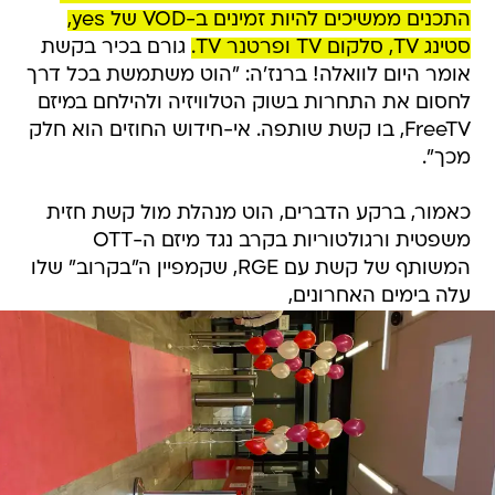
התכנים ממשיכים להיות זמינים ב-VOD של yes,
סטינג TV, סלקום TV ופרטנר TV.
גורם בכיר בקשת
אומר היום לוואלה! ברנז'ה: "הוט משתמשת בכל דרך
לחסום את התחרות בשוק הטלוויזיה ולהילחם במיזם
FreeTV, בו קשת שותפה. אי-חידוש החוזים הוא חלק
מכך".
כאמור, ברקע הדברים, הוט מנהלת מול קשת חזית
משפטית ורגולטוריות בקרב נגד מיזם ה-OTT
המשותף של קשת עם RGE, שקמפיין ה"בקרוב" שלו
עלה בימים האחרונים,