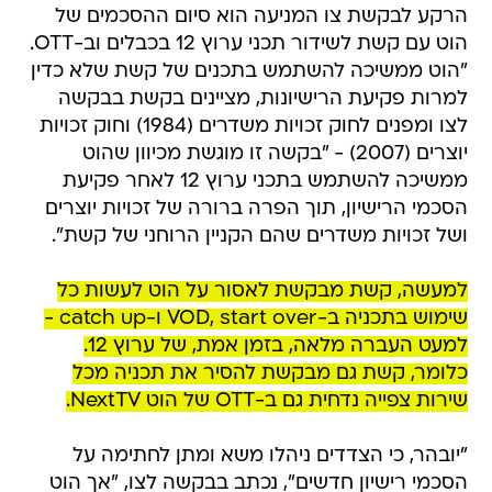
הרקע לבקשת צו המניעה הוא סיום ההסכמים של
הוט עם קשת לשידור תכני ערוץ 12 בכבלים וב-OTT.
"הוט ממשיכה להשתמש בתכנים של קשת שלא כדין
למרות פקיעת הרישיונות, מציינים בקשת בבקשה
לצו ומפנים לחוק זכויות משדרים (1984) וחוק זכויות
יוצרים (2007) - "בקשה זו מוגשת מכיוון שהוט
ממשיכה להשתמש בתכני ערוץ 12 לאחר פקיעת
הסכמי הרישיון, תוך הפרה ברורה של זכויות יוצרים
ושל זכויות משדרים שהם הקניין הרוחני של קשת".
למעשה, קשת מבקשת לאסור על הוט לעשות כל
שימוש בתכניה ב-VOD, start over ו-catch up -
למעט העברה מלאה, בזמן אמת, של ערוץ 12.
כלומר, קשת גם מבקשת להסיר את תכניה מכל
שירות צפייה נדחית גם ב-OTT של הוט NextTV.
"יובהר, כי הצדדים ניהלו משא ומתן לחתימה על
הסכמי רישיון חדשים", נכתב בבקשה לצו, "אך הוט