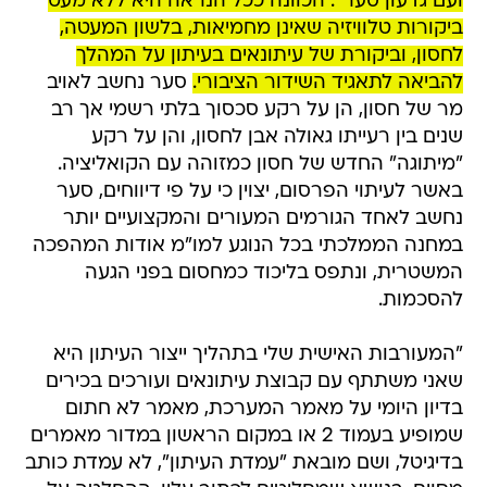
ועם גדעון סער". הכוונה ככל הנראה היא ללא מעט
ביקורות טלוויזיה שאינן מחמיאות, בלשון המעטה,
לחסון, וביקורת של עיתונאים בעיתון על המהלך
להביאה לתאגיד השידור הציבורי.
סער נחשב לאויב
מר של חסון, הן על רקע סכסוך בלתי רשמי אך רב
שנים בין רעייתו גאולה אבן לחסון, והן על רקע
"מיתוגה" החדש של חסון כמזוהה עם הקואליציה.
באשר לעיתוי הפרסום, יצוין כי על פי דיווחים, סער
נחשב לאחד הגורמים המעורים והמקצועיים יותר
במחנה הממלכתי בכל הנוגע למו"מ אודות המהפכה
המשטרית, ונתפס בליכוד כמחסום בפני הגעה
להסכמות.
"המעורבות האישית שלי בתהליך ייצור העיתון היא
שאני משתתף עם קבוצת עיתונאים ועורכים בכירים
בדיון היומי על מאמר המערכת, מאמר לא חתום
שמופיע בעמוד 2 או במקום הראשון במדור מאמרים
בדיגיטל, ושם מובאת "עמדת העיתון", לא עמדת כותב