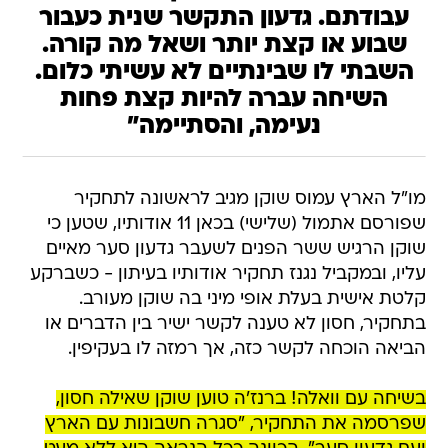
עבודתם. גדעון התקשר שנית כעבור
שבוע או קצת יותר ושאל מה קורה.
השבתי לו שבינתיים לא עשיתי כלום.
השיחה עברה להיות קצת פחות
נעימה, והסתיימה"
מו"ל הארץ עמוס שוקן מגיב לראשונה לתחקיר
שפורסם אתמול (שלישי) בכאן 11 אודותיו, שטען כי
שוקן הרגיש ששר הפנים לשעבר גדעון סער מאיים
עליו, ובמקביל נגנז תחקיר אודותיו בעיתון - כשברקע
קלטת אישית בעלת אופי מיני בה שוקן מעורב.
בתחקיר, חסון לא טענה לקשר ישיר בין הדברים או
הביאה הוכחה לקשר כזה, אך רמזה לו בעקיפין.
בשיחה עם וואלה! ברנז'ה טוען שוקן שאילה חסון,
שפרסמה את התחקיר, "סגרה חשבונות עם הארץ