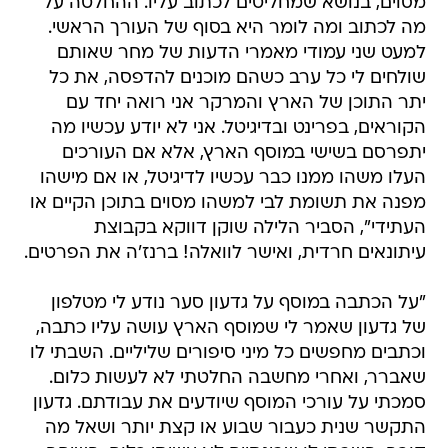
מסוים, בנושא שמחליטים לכתוב עליו. ההחלטה על
מה לכתוב ומה לומר היא בסוף של העורך הראשי.
למעט שני עמודי מאמרי הדעות של מחר שאותם
שולחים לי כל ערב כשהם מוכנים להדפסה, את כל
יתר התוכן של הארץ והמרקר אני רואה יחד עם
הקוראים, בפרינט ובדיגיטל. אני לא יודע עכשיו מה
יתפרסם בשישי במוסף הארץ, אלא אם העורכים
העלו משהו ממנו כבר עכשיו לדיגיטל, או אם מישהו
מפנה את תשומת לבי למשהו מסוים בתוכן הקיים או
העתידי", הסביר הלילה שוקן דווקא בקבוצת
עיתונאים חרדית, ואישר לוואלה! ברנז'ה את הפרטים.
"על הכתבה במוסף על גדעון סער נודע לי מטלפון
של גדעון שאמר לי שמוסף הארץ עושה עליו כתבה,
וכתבים מחפשים כל מיני סיפורים שליליים. השבתי לו
שאברר, ואחרי מחשבה החלטתי לא לעשות כלום.
סמכתי על עורכי המוסף שיודעים את עבודתם. גדעון
התקשר שנית כעבור שבוע או קצת יותר ושאל מה