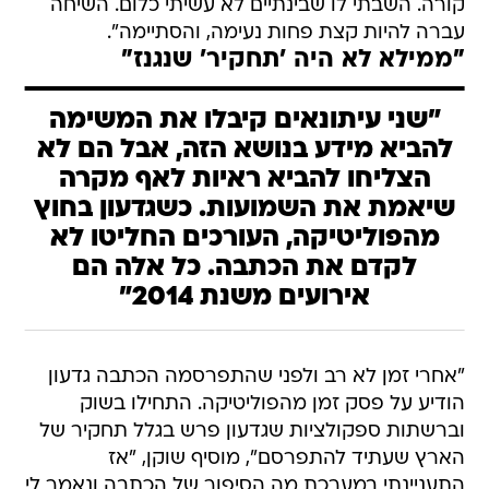
קורה. השבתי לו שבינתיים לא עשיתי כלום. השיחה
עברה להיות קצת פחות נעימה, והסתיימה".
"ממילא לא היה 'תחקיר' שנגנז"
"שני עיתונאים קיבלו את המשימה
להביא מידע בנושא הזה, אבל הם לא
הצליחו להביא ראיות לאף מקרה
שיאמת את השמועות. כשגדעון בחוץ
מהפוליטיקה, העורכים החליטו לא
לקדם את הכתבה. כל אלה הם
אירועים משנת 2014"
"אחרי זמן לא רב ולפני שהתפרסמה הכתבה גדעון
הודיע על פסק זמן מהפוליטיקה. התחילו בשוק
וברשתות ספקולציות שגדעון פרש בגלל תחקיר של
הארץ שעתיד להתפרסם", מוסיף שוקן, "אז
התעניינתי במערכת מה הסיפור של הכתבה ונאמר לי