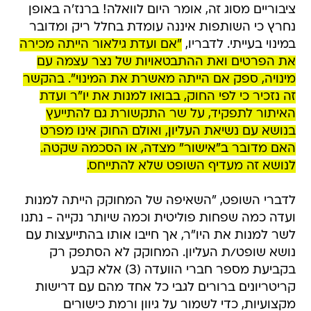
ציבוריים מסוג זה, אומר היום לוואלה! ברנז'ה באופן
נחרץ כי השותפות איננה עומדת בחלל ריק ומדובר
במינוי בעייתי. לדבריו,
"אם ועדת גילאור הייתה מכירה
את הפרטים ואת ההתבטאויות של נצר עצמה עם
מינויה, ספק אם הייתה מאשרת את המינוי". בהקשר
זה נזכיר כי לפי החוק, בבואו למנות את יו"ר ועדת
האיתור לתפקיד, על שר התקשורת גם להתייעץ
בנושא עם נשיאת העליון, ואולם החוק אינו מפרט
האם מדובר ב"אישור" מצדה, או הסכמה שקטה.
לנושא זה מעדיף השופט שלא להתייחס.
לדברי השופט, "השאיפה של המחוקק הייתה למנות
ועדה כמה שפחות פוליטית וכמה שיותר נקייה - נתנו
לשר למנות את היו"ר, אך חייבו אותו בהתייעצות עם
נושא שופט/ת העליון. המחוקק לא הסתפק רק
בקביעת מספר חברי הוועדה (3) אלא קבע
קריטריונים ברורים לגבי כל אחד מהם עם דרישות
מקצועיות, כדי לשמור על גיוון ורמת כישורים