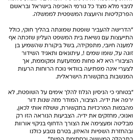
לגיבוי מלא מצד כל גורמי האכיפה בישראל ובראשם
הפרקליטות והיועצת המשפטית לממשלה.
"הדרישה להעביר שופטת שמונתה בהליך חוקי, כולל
התייעצות עם נשיאת בית המשפט העליון שזכתה אף
למענה חיובי, מתפקידה, בשל ביקורת שהשמיע בן
זוגה על, שומו שמים !, עיתונאים ותאגיד השידור
הציבורי היא לא פחות ממזעזעת ומקוממת, אך
לצערי אינה מפתיעה בוודאי נוכח הרוחות הרעות
המנשבות בתקשורת הישראלית.
"בטוחני כי הניסיון הנלוז להלך אימים על השופטת, לא
ירפה את ידיה. הציבור, המודר מזה שנות דור
מהבמות המרכזיות בתקשורת, ששלח אותי לכאן,
ואנוכי, מחזקים את ידיה. הצביעות הנוראה הזו רק
מבליטה ומעצימה את הצורך הדחוף בניקוי אורוות
ובהחזרת השפיות והאיזון, בטרם נטבע כולנו
בתבהלה המעושה ובסתימת הפיות".