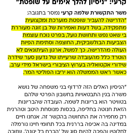
קרעי: "ניסיון להלך אימים על שופטת"
משר התקשורת שלמה קרעי
נמסר בתגובה:
"הדרישה להעביר שופטת מוערכת ומקצועית
מתפקידה, בשל דעות ואמירות של בן זוגה מעוררת
בי שאט נפש ותחושת גועל, בפרט נוכח עוצמת
הצביעות הבולשביקית, החוצפה וסתימת הפיות
העולה מהדרישה. כך למשל, ארגון העיתונאים לא
הוטרד כלל מהעובדה שרעייתו של גדעון סער שידרה
שידורי אקטואליה בערוץ הציבורי בישראל מידי ערב,
כאשר ראש הממשלה הוא יריבו הפוליטי המר.
"הניסיון האלים הזה לרדוף בני משפחה של נושא
משרה בגין התבטאויות בחשבון הפרטי שלהם
בטוויטר הוא בריונות לשמה. העובדה שהבריונות
הזאת חנוטה בחליפה, בכסות מנוסחת היטב וטהרנית
רק מחמירה את התחושה בהקשר זה. אנחנו חיים
במדינה בה אכיפה בררנית בכל תחומי חיינו נורמלה
לחלוטין והפכה להיות סוג של 'הכרח בל יגונה', שזוכה