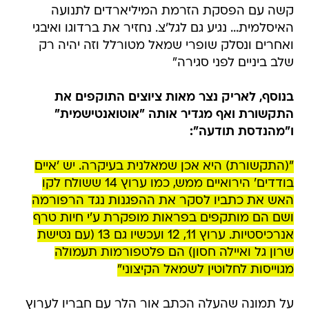
קשה עם הפסקת הזרמת המיליארדים לתנועה
האיסלמית... נגיע גם לגל'צ. נחזיר את ברדוגו ואיבגי
ואחרים ונסלק שופרי שמאל מטורלל וזה יהיה רק
שלב ביניים לפני סגירה"
בנוסף, לאריק נצר מאות ציוצים התוקפים את
התקשורת ואף מגדיר אותה "אוטואנטישמית"
ו"מהנדסת תודעה":
"(התקשורת) היא אכן שמאלנית בעיקרה. יש 'איים
בודדים' הירואיים ממש, כמו ערוץ 14 ששולח לקו
האש את כתביו לסקר את ההפגנות נגד הרפורמה
ושם הם מותקפים בפראות מופקרת ע'י חיות טרף
אנרכיסטיות. ערוץ 11, 12 ועכשיו גם 13 (עם נטישת
שרון גל ואיילה חסון) הם פלטפורמות תעמולה
מגוייסות לחלוטין לשמאל הקיצוני"
על תמונה שהעלה הכתב אור הלר עם חבריו לערוץ