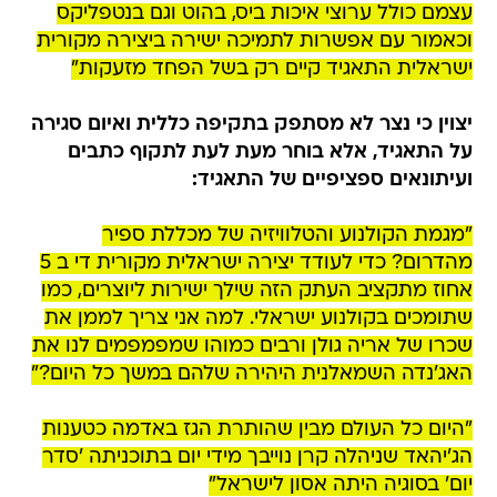
עצמם כולל ערוצי איכות ביס, בהוט וגם בנטפליקס
וכאמור עם אפשרות לתמיכה ישירה ביצירה מקורית
ישראלית התאגיד קיים רק בשל הפחד מזעקות"
יצוין כי נצר לא מסתפק בתקיפה כללית ואיום סגירה
על התאגיד, אלא בוחר מעת לעת לתקוף כתבים
ועיתונאים ספציפיים של התאגיד:
"מגמת הקולנוע והטלוויזיה של מכללת ספיר
מהדרום? כדי לעודד יצירה ישראלית מקורית די ב 5
אחוז מתקציב העתק הזה שילך ישירות ליוצרים, כמו
שתומכים בקולנוע ישראלי. למה אני צריך לממן את
שכרו של אריה גולן ורבים כמוהו שמפמפמים לנו את
האג'נדה השמאלנית היהירה שלהם במשך כל היום?"
"היום כל העולם מבין שהותרת הגז באדמה כטענות
הג'יהאד שניהלה קרן נוייבך מידי יום בתוכניתה 'סדר
יום' בסוגיה היתה אסון לישראל"