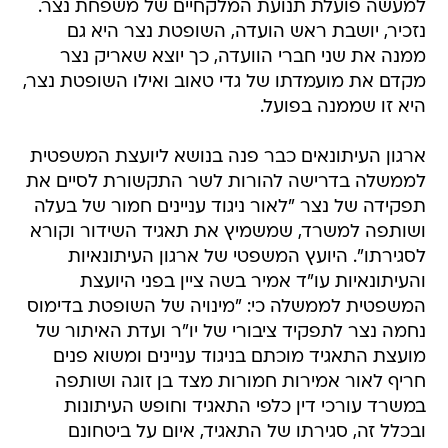
למעשה פועלת תנועת המלקחיים של משפחת נצר.
נזכיר, יושבת ראש הועדה, השופטת נצר היא גם
ממנה את שני חברי הוועדה, כך יוצא שאריק נצר
מקדם את מועמדתו של גדי טאוב ואילו השופטת נצר,
היא זו שממנה בפועל.
ארגון העיתונאים כבר פנה בנושא ליועצת המשפטית
לממשלה בדרישה להורות לשר התקשורת לסיים את
תפקידה של נצר "לאור ניגוד עניינים חמור של בעלה
ושותפה למשרד, שמשמיץ את תאגיד השידור וקורא
לסגירתו". היועץ המשפטי של ארגון העיתונאיות
והעיתונאיות עו"ד אמיר בשה ציין בפני היועצת
המשפטית לממשלה כי: "מינויה של השופטת בדימוס
נחמה נצר לתפקיד ציבורי של יו"ר ועדת האיתור של
מועצת התאגיד מוכתם בניגוד עניינים ומשוא פנים
חריף לאור אמירות חמורות מצד בן זוגה ושותפה
במשרד עורכי דין כלפי התאגיד וחופש העיתונות
ובכלל זה, סגירתו של התאגיד, איום על ביטחונם