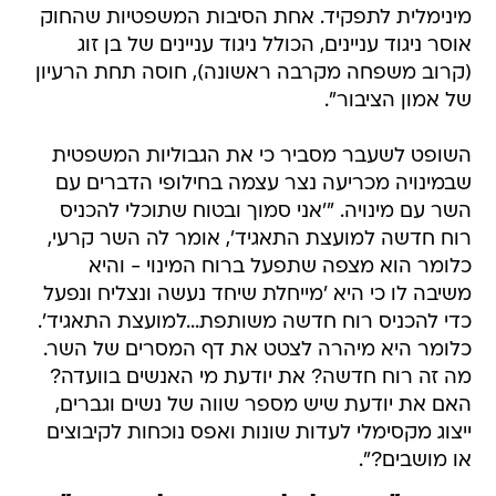
מינימלית לתפקיד. אחת הסיבות המשפטיות שהחוק
אוסר ניגוד עניינים, הכולל ניגוד עניינים של בן זוג
(קרוב משפחה מקרבה ראשונה), חוסה תחת הרעיון
של אמון הציבור".
השופט לשעבר מסביר כי את הגבוליות המשפטית
שבמינויה מכריעה נצר עצמה בחילופי הדברים עם
השר עם מינויה. "'אני סמוך ובטוח שתוכלי להכניס
רוח חדשה למועצת התאגיד', אומר לה השר קרעי,
כלומר הוא מצפה שתפעל ברוח המינוי - והיא
משיבה לו כי היא 'מייחלת שיחד נעשה ונצליח ונפעל
כדי להכניס רוח חדשה משותפת...למועצת התאגיד'.
כלומר היא מיהרה לצטט את דף המסרים של השר.
מה זה רוח חדשה? את יודעת מי האנשים בוועדה?
האם את יודעת שיש מספר שווה של נשים וגברים,
ייצוג מקסימלי לעדות שונות ואפס נוכחות לקיבוצים
או מושבים?".