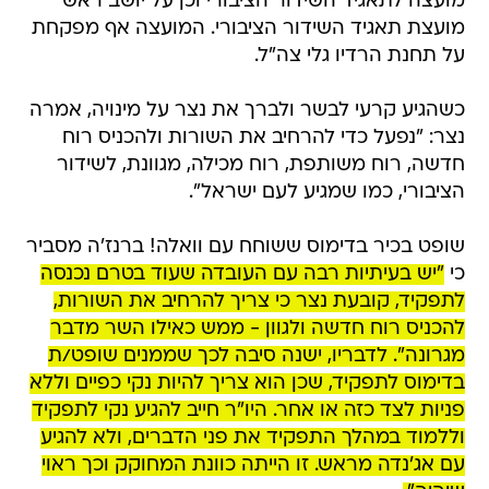
מועצה לתאגיד השידור הציבורי וכן על יושב ראש
מועצת תאגיד השידור הציבורי. המועצה אף מפקחת
על תחנת הרדיו גלי צה"ל.
כשהגיע קרעי לבשר ולברך את נצר על מינויה, אמרה
נצר: "נפעל כדי להרחיב את השורות ולהכניס רוח
חדשה, רוח משותפת, רוח מכילה, מגוונת, לשידור
הציבורי, כמו שמגיע לעם ישראל".
שופט בכיר בדימוס ששוחח עם וואלה! ברנז'ה מסביר
כי
"יש בעיתיות רבה עם העובדה שעוד בטרם נכנסה
לתפקיד, קובעת נצר כי צריך להרחיב את השורות,
להכניס רוח חדשה ולגוון - ממש כאילו השר מדבר
מגרונה". לדבריו, ישנה סיבה לכך שממנים שופט/ת
בדימוס לתפקיד, שכן הוא צריך להיות נקי כפיים וללא
פניות לצד כזה או אחר. היו"ר חייב להגיע נקי לתפקיד
וללמוד במהלך התפקיד את פני הדברים, ולא להגיע
עם אג'נדה מראש. זו הייתה כוונת המחוקק וכך ראוי