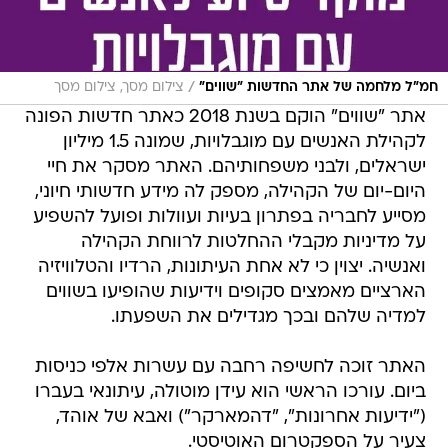
/
חמ"ל מלחמה של אתר החדשות "שווים"
צילום מסך, צילום מסך
אתר "שווים" הוקם בשנת 2018 כאתר חדשות הפונה
לקהילת האנשים עם מוגבלויות, שמונה 1.5 מיליון
ישראלים, ולבני משפחותיהם. האתר מסקר את חיי
היום-יום של הקהילה, מספק לה מידע חדשותי חיוני,
מסייע לחבריה בפתרון בעיות ועוולות ופועל להשפיע
על מדיניות מקבלי ההחלטות לרווחת הקהילה
ואנשיה. יצוין כי לא אחת העיתונות, הרדיו והטלוויזיה
הארציים מאמצים סקופים וידיעות שהופיעו בשווים
למדיה שלהם ובכך מגדילים את השפעתו.
האתר זוכה לחשיפה רחבה עם עשרות אלפי כניסות
ביום. עורכו הראשי הוא עידן מוטולה, עיתונאי בעברו
("ידיעות אחרונות", "דהמארקר") ואבא של אוהד,
צעיר על הספקטרום האוטיסטי.