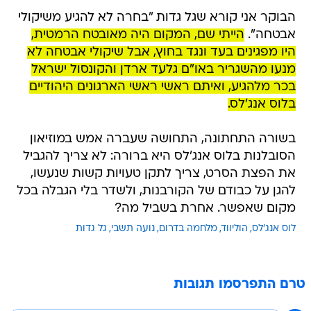
הבוקר אני קורא שגל גדות "בחרה לא להגיע משיקולי
אבטחה".
הייתי שם, המקום היה מאובטח הרמטית,
היו מפגינים בעד ונגד בחוץ, אבל שיקולי אבטחה לא
מנעו מהשגריר באו"ם גלעד ארדן והקונסול ישראל
בכר מלהגיע, ואיתם ראשי ראשי הארגונים היהודיים
בלוס אנג'לס.
בשורה התחתונה, התחושה שעברה אמש במוזיאון
הסובלנות בלוס אנג'לס היא ברורה: לא צריך להגביל
את הפצת הסרט, צריך לתקן טעויות קשות שנעשו,
להגן על כבודם של הקורבנות, ולשדר בלי הגבלה בכל
מקום שאפשר. אחרת בשביל מה?
לוס אנג'לס
הוליווד
מלחמה בדרום
נועה תשבי
גל גדות
טרם התפרסמו תגובות