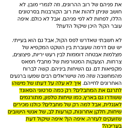
את פניהם של רוב ההרוגים, וזה לגמרי מובן. לא
חושב שניתן לזהות את רוב הקורבנות בסרטונים
הללו, לפחות לא לפי פניהם. אבל לא כולם. איפה
עובר הקו? היכן שיקול הדעת?
לא חשבתי שאדרש לפס הקול, אבל גם הוא בעייתי.
יש שם דרמה שעוברת בין השקט המקפיא של
מצלמות אבטחה דוממות לבין רעש יריות, פיצוצים,
צרחות. הצעקות המטורפות של מחבלי חמאס
מקפיאות דם. גם השיחות ביניהם. קשה לברוח
מהמחשבה שזה מה שישראלים רבים שמעו ברגעים
האחרונים לחייהם.
איך לא עלה על דעתו של מישהו
לתרגם את המחבלים? רק כמה סרטוני הסאונד
ששודרו גם בארץ, כמו שיחות טלפון, מתורגמים
לאנגלית, אבל למה רק של מחבלים? כולנו מכירים
שיחות, חלקן אחרונות, קורעות לב, של אנשי הישובים
שזועקים לעזרה. איפה הן? איפה שיקול דעת
בעריכה?