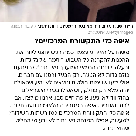
/
הייתי שם, המקום היה מאובטח הרמטית. גדות ותשבי
עיבוד תמונה,
GettyImages. אינסטגרם
איפה כלי התקשורת המרכזיים?
משהו על האירוע עצמו. כמה רעש יחצני ליווה את
ההכנות להקרנה כל השבוע. "יוזמה של גל גדות
ובעלה, שינחה הבמאי המוערך גיא נתיב". להפתעת
כולם גדות לא הגיעה. רק הבעל ורסנו עם חברים.
אולי ידעו ששמות בולטים ונוצצים לא יהיו, שהאולם
יהיה מלא רק בחלקו, ושאפילו בכירי הישראלים
בהוליווד לא יגיעו: איפה חיים סבן, ארנון מילצ'ן, אבי
לרנר ואחרים. איפה המסבירה הלאומית נועה תשבי.
איפה כלי התקשורת המרכזיים כמו רשתות השידור?
למעשה, אפילו המנחה גיא נתיב לא ידע מי החליט
שהוא ינחה.