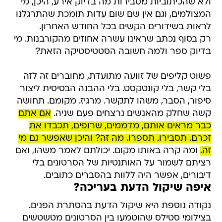
ולא שהכיתוביות מסבירות מה בדיוק אירע, היכן, מי
המצולמים, וגם אין שם שום עדות תומכת שהתרגלנו
לראות בשידורים הקשים בכל החודש האחרון.
רק בסוף נכתב שראינו עשרה אחוזים מהקורבנות. מי
בדיוק ספר ולמה חשובה הסטטיסטיקה הזאת?
פשוט קליפים של זוועה מתועדת, מחוברים זה לזה
בלי קשר, בלי קונטקסט. בלי ההבנה הבסיסית ליצור
סיפור, הסבר, משהו לתקשר. מרגיז. מקומם. תחושה
קשה שחלק מהאנשים נרצחים פעם שניה.
אם אתם
כבר מראים אותם, מדממים, שרופים, תכבדו את
זכרם. תסבירו. תספרו. מה זה? והיכן שאפשר גם מי
זה.
ומה קרה באותו מקום. יכולתם לאמר משהו, ואם
רציתם לשמור על האותנטיות של הסרטונים בלי
דיבורים, אפשר היה ללוות בהסברים כתובים.
איפה שיקול הדעת בעריכה?
נקודה נוספת היא שיקול הדעת בהסתרת הפנים.
בצילומי סטילס שהוטמעו בין הסרטונים מטשטשים